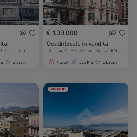
€ 109.000
ita
Quadrilocale in vendita
Bruno - Centro
Messina, Via Porto Salvo - Garibaldi Nord
Mq
2 bagni
4 locali
113 Mq
1 bagno
VISITA 3D