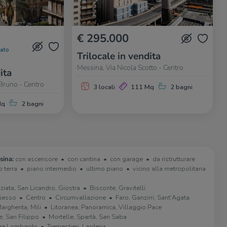
€ 295.000
nato
Trilocale in vendita
Messina, Via Nicola Scotto - Centro
ita
Bruno - Centro
3 locali
111 Mq
2 bagni
Mq
2 bagni
sina:
con ascensore
con cantina
con garage
da ristrutturare
o terra
piano intermedio
ultimo piano
vicino alla metropolitana
iata, San Licandro, Giostra
Bisconte, Gravitelli
Gesso
Centro
Circumvallazione
Faro, Ganzirri, Sant'Agata
argherita, Mili
Litoranea, Panoramica, Villaggio Pace
, San Filippo
Mortelle, Spartà, San Saba
iere Lombardo
Tremestieri, Larderia