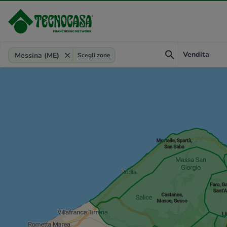
Provincia, comune, zona, riferimento
Vendita
Messina (ME)
Scegli zone