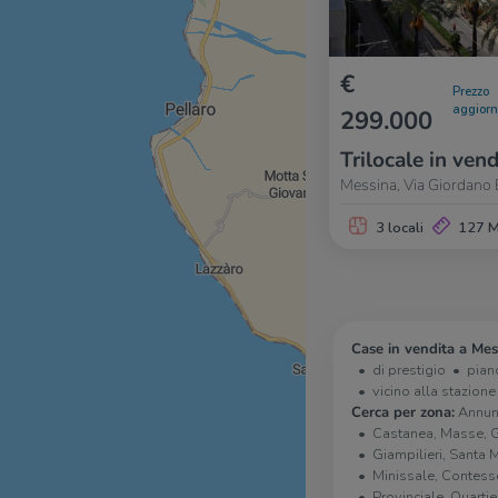
€
Prezzo
aggior
299.000
Trilocale in vend
Messina, Via Giordano 
3 locali
127 
Case in vendita a Mes
di prestigio
pian
vicino alla stazione
Cerca per zona:
Annunz
Castanea, Masse, 
Giampilieri, Santa M
Minissale, Contesse
Provinciale, Quart