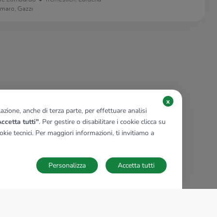
amaro, Gazzi
x
zione, anche di terza parte, per effettuare analisi
ccetta tutti"
. Per gestire o disabilitare i cookie clicca su
kie tecnici. Per maggiori informazioni, ti invitiamo a
Personalizza
Accetta tutti
TECNOCASA NEL MONDO
,
,
,
,
,
,
,
Italia
Spagna
Ungheria
Messico
Polonia
Francia
Germania