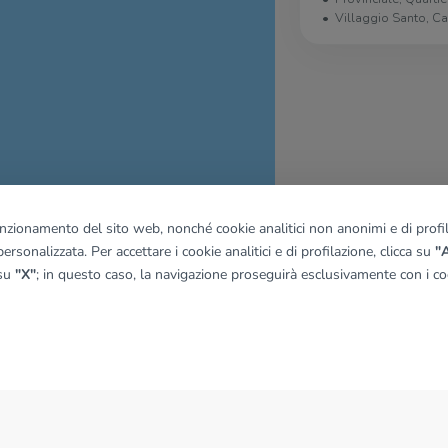
Villaggio Santo, C
funzionamento del sito web, nonché cookie analitici non anonimi e di profila
ersonalizzata. Per accettare i cookie analitici e di profilazione, clicca su
"A
quadro
 su
"X"
; in questo caso, la navigazione proseguirà esclusivamente con i coo
© OpenMapTiles
|
© OpenStreetMap contributors
NEWS