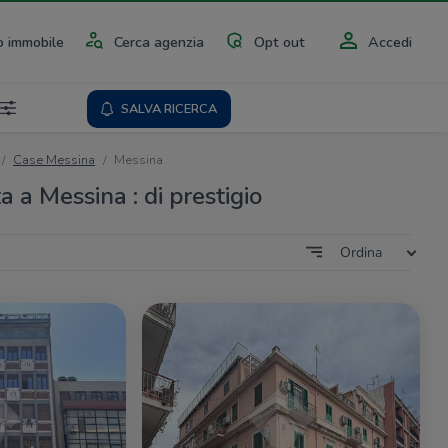
 immobile
Cerca agenzia
Opt out
Accedi
SALVA RICERCA
Case Messina
Messina
a a Messina : di prestigio
Ordina