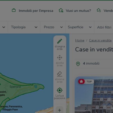
Immobili per l'impresa
Vuoi un mutuo?
Vendo
Tipologia
Prezzo
Superficie
Altri filtri
Home
Case in vendita
disegna
Case in vendit
area
4
immobili
sposta
area
elimina
TOP
area
La tua
posizione
+