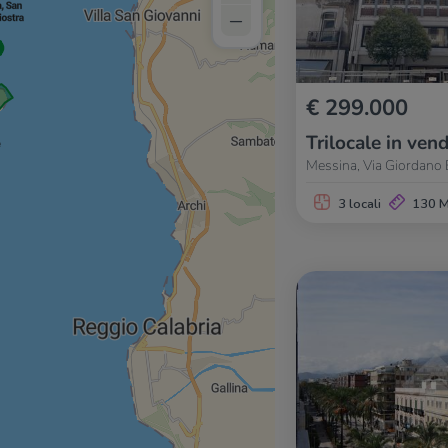
–
€ 299.000
Trilocale in vend
Messina, Via Giordano 
3 locali
130 