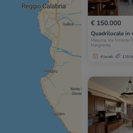
€ 150.000
Quadrilocale in 
Messina, Via Torrente T
Margherita
4 locali
115 