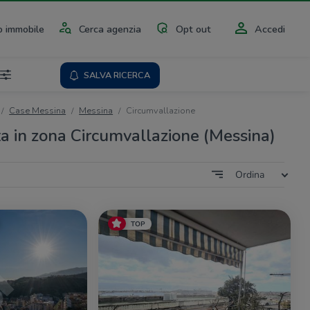
 immobile
Cerca agenzia
Opt out
Accedi
SALVA RICERCA
Case Messina
Messina
Circumvallazione
ta in zona Circumvallazione (Messina)
Ordina
TOP