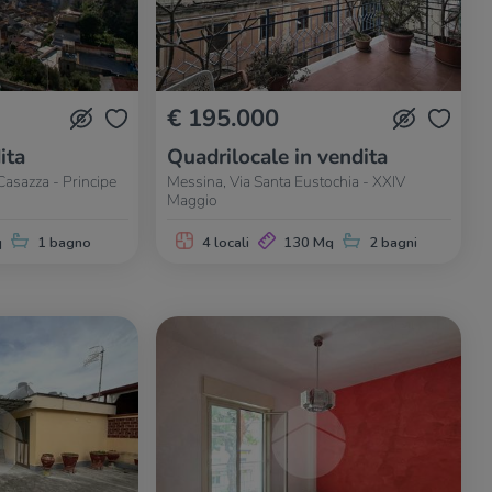
€ 195.000
ita
Quadrilocale in vendita
Casazza - Principe
Messina, Via Santa Eustochia - XXIV
Maggio
q
1 bagno
4 locali
130 Mq
2 bagni