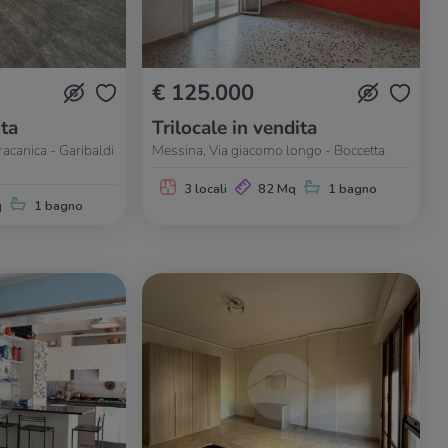
€ 125.000
ita
Trilocale in vendita
acanica - Garibaldi
Messina, Via giacomo longo - Boccetta
3 locali
82 Mq
1 bagno
q
1 bagno