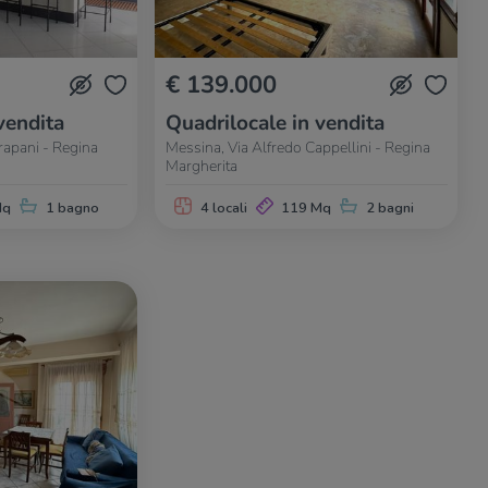
€ 139.000
vendita
Quadrilocale in vendita
rapani - Regina
Messina, Via Alfredo Cappellini - Regina
Margherita
Mq
1 bagno
4 locali
119 Mq
2 bagni