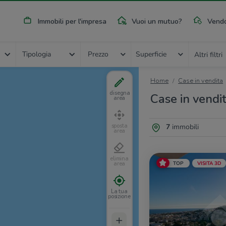
Immobili per l'impresa
Vuoi un mutuo?
Vendo
Tipologia
Prezzo
Superficie
Altri filtri
Home
Case in vendita
disegna
Case in vendi
area
7
immobili
sposta
area
elimina
TOP
VISITA 3D
area
La tua
posizione
+