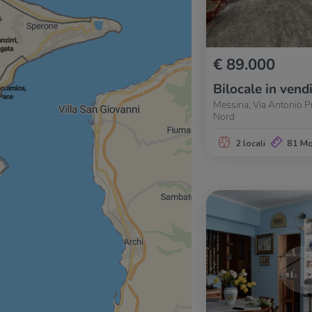
€ 89.000
Bilocale in vend
Messina, Via Antonio Pr
Nord
2 locali
81 M