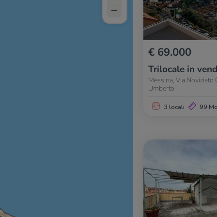
–
€ 69.000
Trilocale in vend
Messina, Via Noviziato 
Umberto
3 locali
99 M