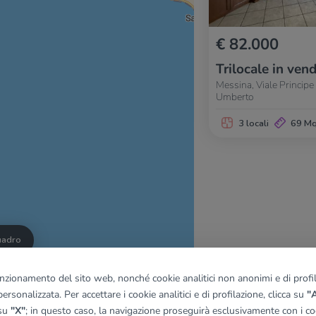
€ 82.000
Trilocale in vend
Messina, Viale Principe
Umberto
3 locali
69 M
quadro
funzionamento del sito web, nonché cookie analitici non anonimi e di profila
ersonalizzata. Per accettare i cookie analitici e di profilazione, clicca su
"A
© OpenMapTiles
|
© OpenStreetMap contributors
 su
"X"
; in questo caso, la navigazione proseguirà esclusivamente con i coo