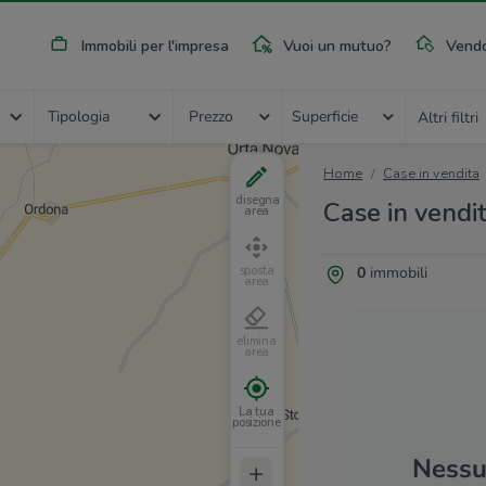
Immobili per l'impresa
Vuoi un mutuo?
Vendo
Tipologia
Prezzo
Superficie
Altri filtri
Home
Case in vendita
disegna
Case in vendit
area
0
immobili
sposta
area
elimina
area
La tua
posizione
Nessun
+