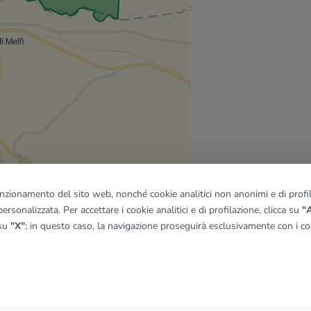
funzionamento del sito web, nonché cookie analitici non anonimi e di profila
ersonalizzata. Per accettare i cookie analitici e di profilazione, clicca su
"A
 su
"X"
; in questo caso, la navigazione proseguirà esclusivamente con i coo
quadro
© OpenMapTiles
|
© OpenStreetMap contributors