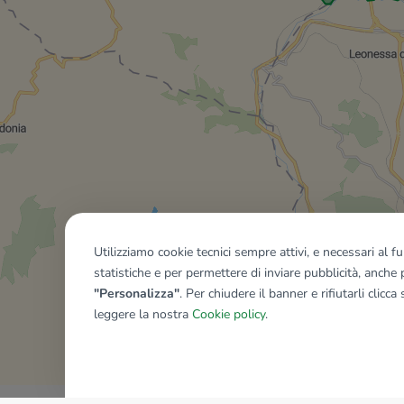
Utilizziamo cookie tecnici sempre attivi, e necessari al 
statistiche e per permettere di inviare pubblicità, anche p
"Personalizza"
. Per chiudere il banner e rifiutarli clicca
leggere la nostra
Cookie policy
.
Mostra tutti gli immobili del ri