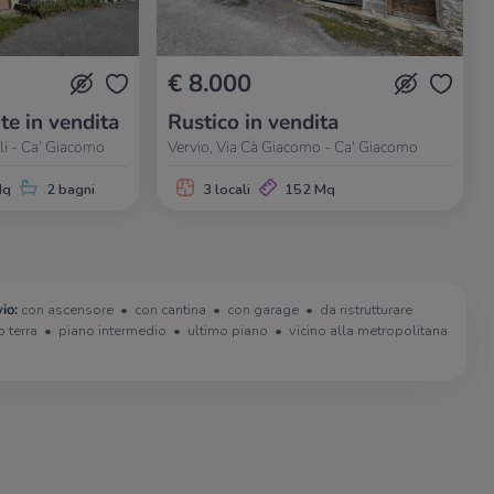
€ 8.000
te in vendita
Rustico in vendita
li - Ca' Giacomo
Vervio, Via Cà Giacomo - Ca' Giacomo
Mq
2 bagni
3 locali
152 Mq
io:
con ascensore
con cantina
con garage
da ristrutturare
o terra
piano intermedio
ultimo piano
vicino alla metropolitana