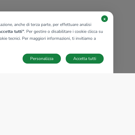
x
zione, anche di terza parte, per effettuare analisi
ccetta tutti"
. Per gestire o disabilitare i cookie clicca su
kie tecnici. Per maggiori informazioni, ti invitiamo a
Personalizza
Accetta tutti
TECNOCASA NEL MONDO
,
,
,
,
,
,
,
Italia
Spagna
Ungheria
Messico
Polonia
Francia
Germania
,
,
Tunisia
Thailandia
Repubblica di San Marino
Impostazioni Cookies