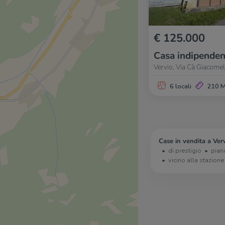
€ 125.000
Casa indipenden
Vervio, Via Cà Giacomel
6 locali
210 
Case in vendita a Verv
di prestigio
pian
vicino alla stazione