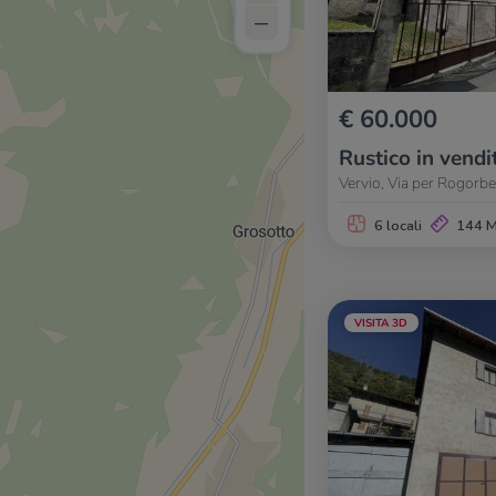
–
€ 60.000
Rustico in vendi
Vervio, Via per Rogorbe
6 locali
144 
VISITA 3D