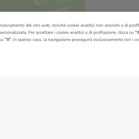
funzionamento del sito web, nonché cookie analitici non anonimi e di profila
ersonalizzata. Per accettare i cookie analitici e di profilazione, clicca su
"A
quadro
 su
"X"
; in questo caso, la navigazione proseguirà esclusivamente con i coo
© OpenMapTiles
|
© OpenStreetMap contributors
NEWS
News dal Gruppo Tecnocasa