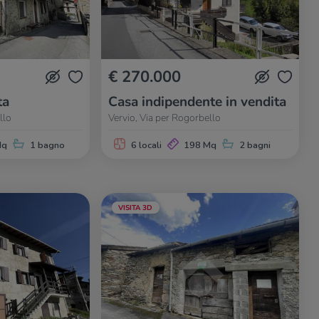
€ 270.000
ta
Casa indipendente in vendita
llo
Vervio, Via per Rogorbello
Mq
1 bagno
6 locali
198 Mq
2 bagni
VISITA 3D