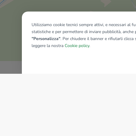
Utilizziamo cookie tecnici sempre attivi, e necessari al 
statistiche e per permettere di inviare pubblicità, anche p
Mostra tutti gli immobili del ri
"Personalizza"
. Per chiudere il banner e rifiutarli clicca
leggere la nostra
Cookie policy
.
AZIENDA
La storia del Gruppo
I nostri brand
Struttura del Gruppo
Il gruppo nel mondo
Lavora con noi
Bilancio di sostenibilità
Sede Nazionale
Responsabilità sociale