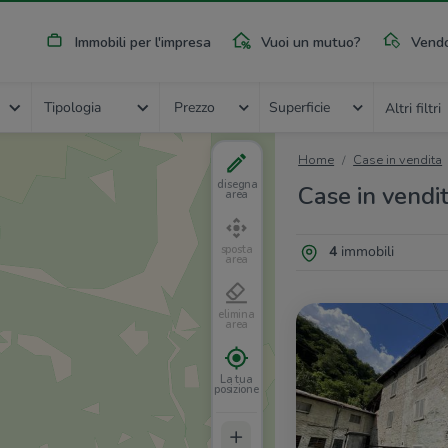
Immobili per l'impresa
Vuoi un mutuo?
Vendo
Tipologia
Prezzo
Superficie
Altri filtri
Home
Case in vendita
disegna
Case in vendit
area
4
immobili
sposta
area
elimina
area
La tua
posizione
+