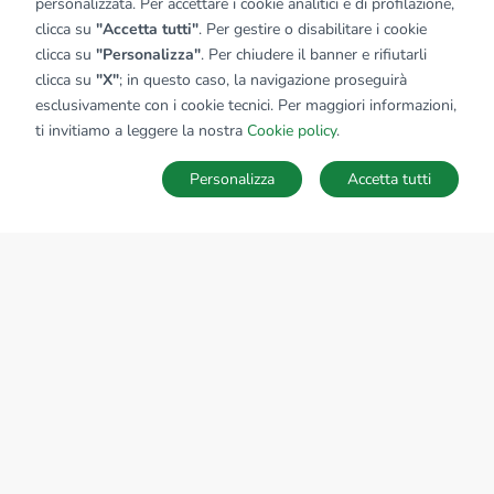
personalizzata. Per accettare i cookie analitici e di profilazione,
clicca su
"Accetta tutti"
. Per gestire o disabilitare i cookie
clicca su
"Personalizza"
. Per chiudere il banner e rifiutarli
clicca su
"X"
; in questo caso, la navigazione proseguirà
esclusivamente con i cookie tecnici. Per maggiori informazioni,
ti invitiamo a leggere la nostra
Cookie policy
.
Personalizza
Accetta tutti
MAPPA
SALVA RICERCA
Ricerche
Preferiti
Nascosti
Accedi
Sede Nazionale
tecnorete.it
kiron.it
AZIENDA
La storia del Gruppo