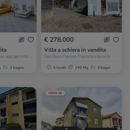
€ 278.000
ita
Villa a schiera in vendita
zza lago gerundo
Zelo Buon Persico, Piazza tino bruschi
q
1 bagno
5 locali
140 Mq
3 bagni
VISITA 3D