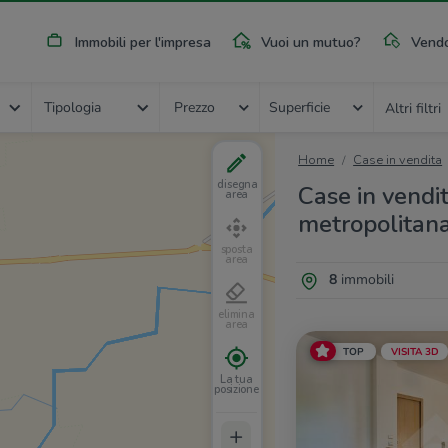
Immobili per l'impresa
Vuoi un mutuo?
Vendo
Tipologia
Prezzo
Superficie
Altri filtri
Home
Case in vendita
disegna
Case in vendit
area
metropolitan
sposta
area
8
immobili
elimina
area
TOP
VISITA 3D
La tua
posizione
+