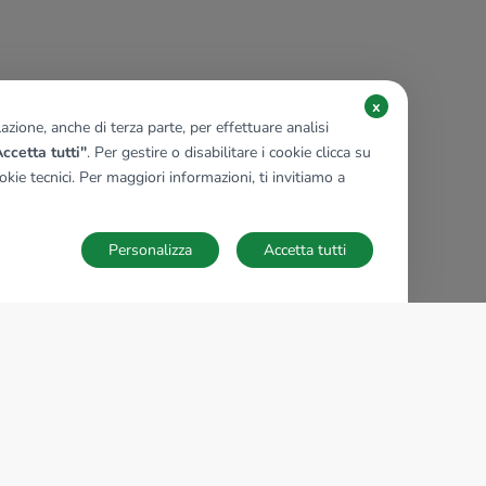
x
zione, anche di terza parte, per effettuare analisi
ccetta tutti"
. Per gestire o disabilitare i cookie clicca su
kie tecnici. Per maggiori informazioni, ti invitiamo a
Personalizza
Accetta tutti
TECNOCASA NEL MONDO
,
,
,
,
,
,
,
Italia
Spagna
Ungheria
Messico
Polonia
Francia
Germania
,
,
Tunisia
Thailandia
Repubblica di San Marino
Impostazioni Cookies