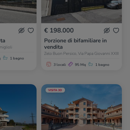
€ 198.000
ita
Porzione di bifamiliare in
vendita
miglioli
Zelo Buon Persico, Via Papa Giovanni XXIII
q
1 bagno
3 locali
95 Mq
1 bagno
VISITA 3D