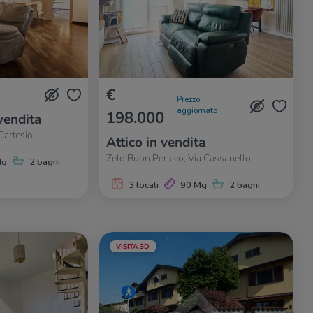
€
Prezzo
aggiornato
198.000
vendita
Cartesio
Attico in vendita
Zelo Buon Persico, Via Cassanello
Mq
2 bagni
3 locali
90 Mq
2 bagni
VISITA 3D