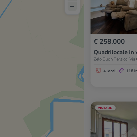
–
€ 258.000
Quadrilocale in 
Zelo Buon Persico, Via 
4 locali
118 
VISITA 3D