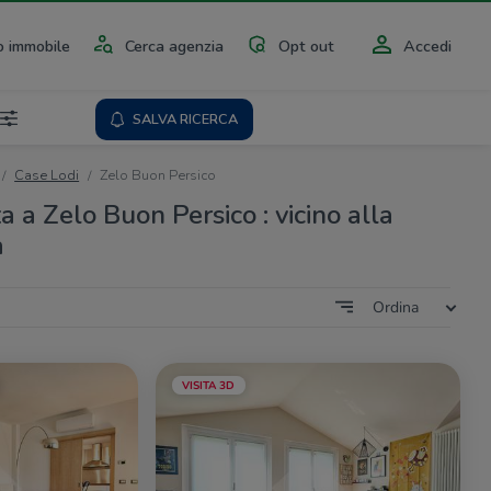
 immobile
Cerca agenzia
Opt out
Accedi
SALVA RICERCA
Case Lodi
Zelo Buon Persico
a a Zelo Buon Persico : vicino alla
a
Ordina
VISITA 3D