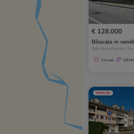
€ 128.000
Bilocale in vend
Zelo Buon Persico, Via 
2 locali
58 M
VISITA 3D