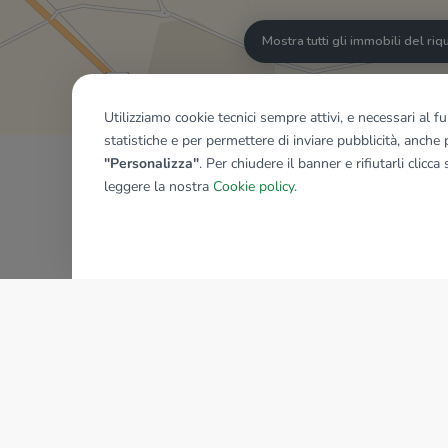
Mostra tutti gli immobili del ri
Utilizziamo cookie tecnici sempre attivi, e necessari al 
statistiche e per permettere di inviare pubblicità, anche p
"Personalizza"
. Per chiudere il banner e rifiutarli clicca
leggere la nostra
Cookie policy
.
AZIENDA
La storia del Gruppo
I nostri brand
Struttura del Gruppo
Il gruppo nel mondo
Lavora con noi