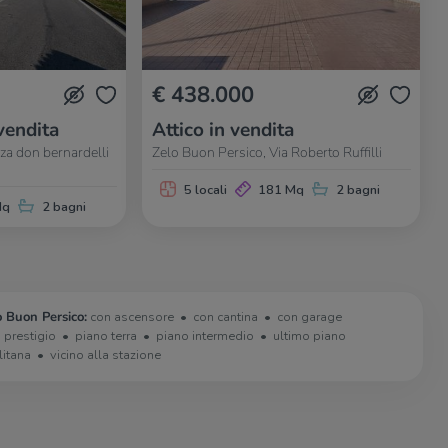
€ 438.000
vendita
Attico in vendita
za don bernardelli
Zelo Buon Persico, Via Roberto Ruffilli
5 locali
181 Mq
2 bagni
Mq
2 bagni
o Buon Persico:
con ascensore
con cantina
con garage
i prestigio
piano terra
piano intermedio
ultimo piano
litana
vicino alla stazione