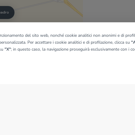
quadro
funzionamento del sito web, nonché cookie analitici non anonimi e di profila
© OpenMapTiles
|
© OpenStreetMap contributors
ersonalizzata. Per accettare i cookie analitici e di profilazione, clicca su
"A
 su
"X"
; in questo caso, la navigazione proseguirà esclusivamente con i coo
NEWS
News dal Gruppo Tecnocasa