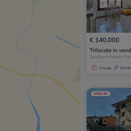
€ 140.000
Trilocale in vend
Zelo Buon Persico, Pia
3 locali
82 M
VISITA 3D