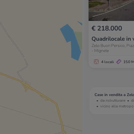
€ 218.000
Quadrilocale in 
Zelo Buon Persico, Piaz
- Mignete
4 locali
150 
Case in vendita a Zel
da ristrutturare
d
vicino alla metropo