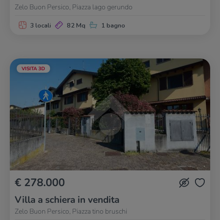
Zelo Buon Persico, Piazza lago gerundo
3 locali
82 Mq
1 bagno
VISITA 3D
€ 278.000
Villa a schiera in vendita
Zelo Buon Persico, Piazza tino bruschi