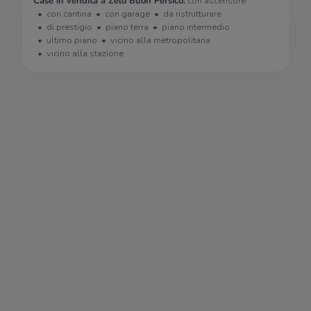
Case in vendita a Zelo Buon Persico:
con ascensore
con cantina
con garage
da ristrutturare
di prestigio
piano terra
piano intermedio
ultimo piano
vicino alla metropolitana
vicino alla stazione