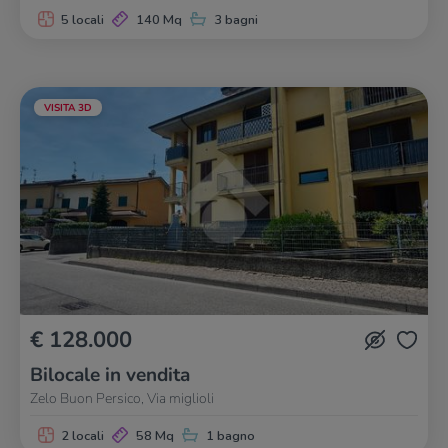
5 locali
140 Mq
3 bagni
VISITA 3D
€ 128.000
Bilocale in vendita
Zelo Buon Persico, Via miglioli
2 locali
58 Mq
1 bagno