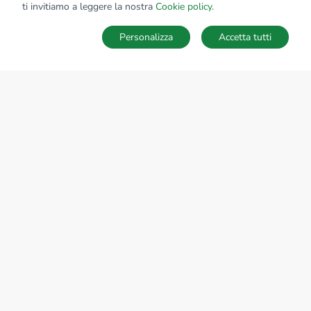
ti invitiamo a leggere la nostra
Cookie policy
.
Personalizza
Accetta tutti
MAPPA
SALVA RICERCA
Ricerche
Preferiti
Nascosti
Accedi
Sede Nazionale
tecnorete.it
kiron.it
AZIENDA
La storia del Gruppo
I nostri brand
Struttura del Gruppo
Il gruppo nel mondo
Lavora con noi
Bilancio di sostenibilità
Responsabilità sociale