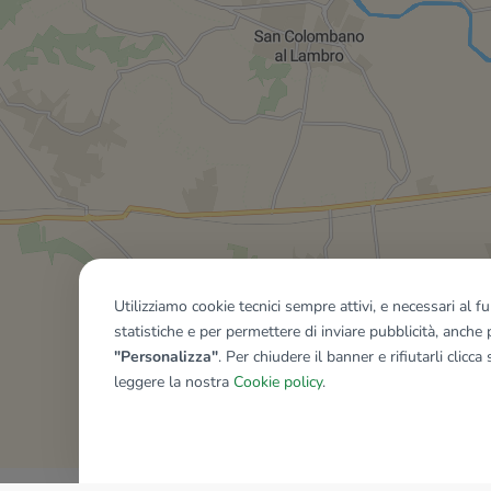
Utilizziamo cookie tecnici sempre attivi, e necessari al 
statistiche e per permettere di inviare pubblicità, anche p
"Personalizza"
. Per chiudere il banner e rifiutarli clicca
leggere la nostra
Cookie policy
.
Mostra tutti gli immobili del ri