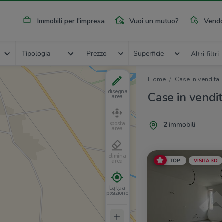
Immobili per l'impresa
Vuoi un mutuo?
Vendo
Tipologia
Prezzo
Superficie
Altri filtri
Home
Case in vendita
disegna
Case in vendi
area
2
immobili
sposta
area
elimina
TOP
VISITA 3D
area
La tua
posizione
+