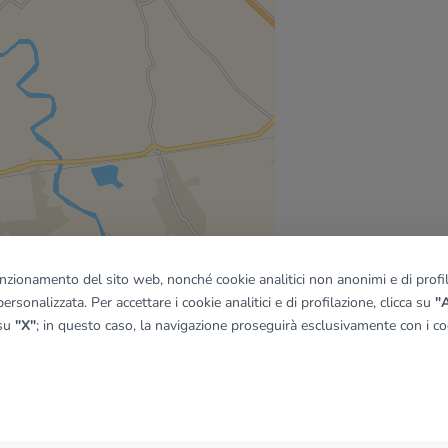
funzionamento del sito web, nonché cookie analitici non anonimi e di profila
ersonalizzata. Per accettare i cookie analitici e di profilazione, clicca su
"A
 su
"X"
; in questo caso, la navigazione proseguirà esclusivamente con i coo
quadro
© OpenMapTiles
|
© OpenStreetMap contributors