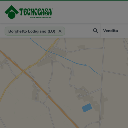
Provincia, comune, zona, riferimento
Vendita
Borghetto Lodigiano (LO)