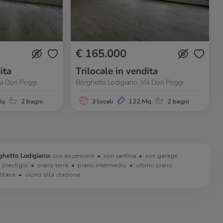
€ 165.000
ita
Trilocale in vendita
ia Don Poggi
Borghetto Lodigiano, Via Don Poggi
Mq
2 bagni
3 locali
122 Mq
2 bagni
ghetto Lodigiano:
con ascensore
con cantina
con garage
i prestigio
piano terra
piano intermedio
ultimo piano
litana
vicino alla stazione