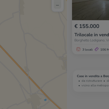
–
€ 155.000
Trilocale in vend
Borghetto Lodigiano, V
3 locali
106 
Case in vendita a Bor
da ristrutturare
d
vicino alla metropo