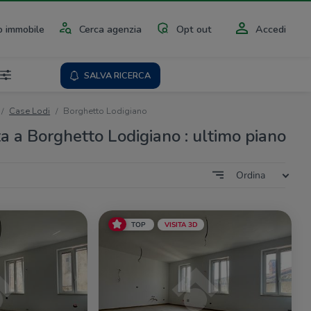
 immobile
Cerca agenzia
Opt out
Accedi
SALVA RICERCA
Case Lodi
Borghetto Lodigiano
ta a Borghetto Lodigiano : ultimo piano
Ordina
TOP
VISITA 3D