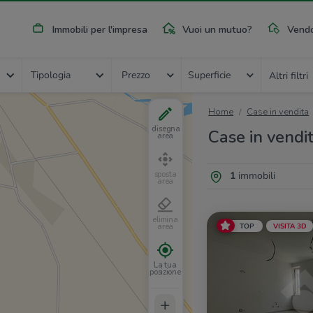
Immobili per l'impresa
Vuoi un mutuo?
Vendo
Tipologia
Prezzo
Superficie
Altri filtri
Home
Case in vendita
disegna
Case in vendit
area
1
immobili
sposta
area
elimina
TOP
VISITA 3D
area
La tua
posizione
+