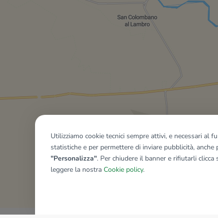
Utilizziamo cookie tecnici sempre attivi, e necessari al 
statistiche e per permettere di inviare pubblicità, anche p
"Personalizza"
. Per chiudere il banner e rifiutarli clicca
leggere la nostra
Cookie policy
.
Mostra tutti gli immobili del ri