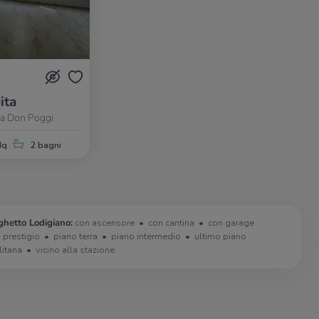
ita
ia Don Poggi
Mq
2 bagni
ghetto Lodigiano:
con ascensore
con cantina
con garage
i prestigio
piano terra
piano intermedio
ultimo piano
litana
vicino alla stazione