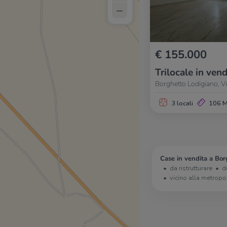
–
€ 155.000
Trilocale in vend
Borghetto Lodigiano, V
3 locali
106 
Case in vendita a Bor
da ristrutturare
d
vicino alla metropo