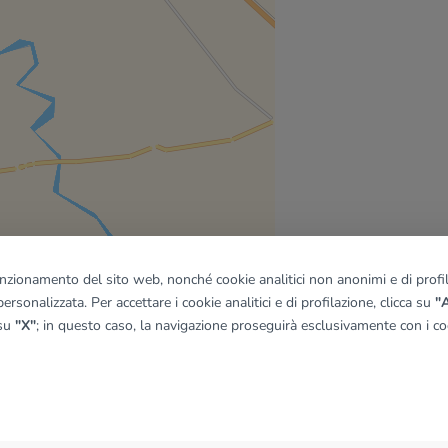
funzionamento del sito web, nonché cookie analitici non anonimi e di profila
ersonalizzata. Per accettare i cookie analitici e di profilazione, clicca su
"A
 su
"X"
; in questo caso, la navigazione proseguirà esclusivamente con i coo
quadro
© OpenMapTiles
|
© OpenStreetMap contributors