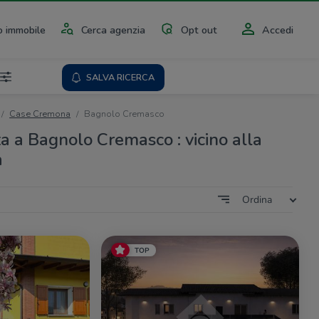
 immobile
Cerca agenzia
Opt out
Accedi
SALVA RICERCA
Case Cremona
Bagnolo Cremasco
ta a Bagnolo Cremasco : vicino alla
a
Ordina
TOP