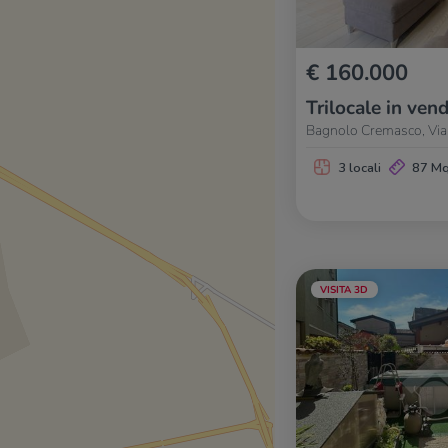
€ 160.000
Trilocale in vend
Bagnolo Cremasco, Via
3 locali
87 M
VISITA 3D