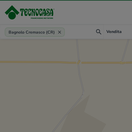
Provincia, comune, zona, riferimento
Vendita
Bagnolo Cremasco (CR)