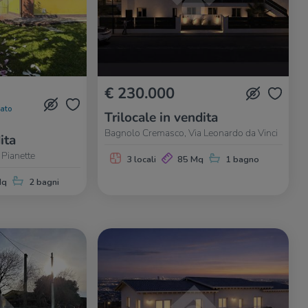
€ 230.000
nato
Trilocale in vendita
Bagnolo Cremasco, Via Leonardo da Vinci
ita
Pianette
3 locali
85 Mq
1 bagno
Mq
2 bagni