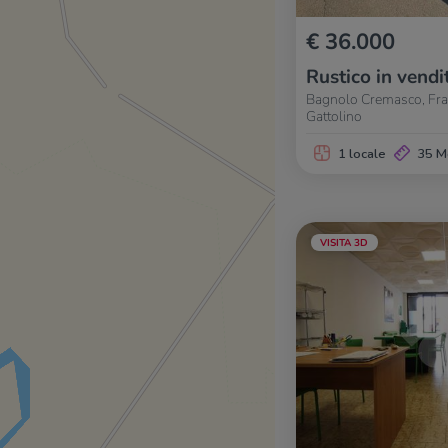
€ 36.000
Rustico in vendi
Bagnolo Cremasco, Fraz
Gattolino
1 locale
35 M
VISITA 3D