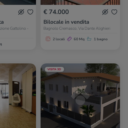
€ 74.000
ta
Bilocale in vendita
ione Gattolino -
Bagnolo Cremasco, Via Dante Alighieri
2 locali
60 Mq
1 bagno
q
VISITA 3D