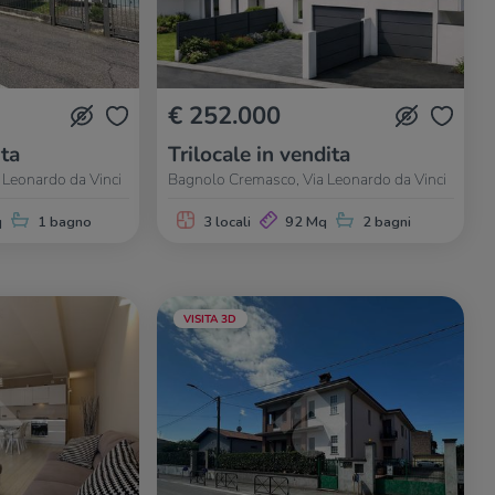
€ 252.000
ita
Trilocale in vendita
Leonardo da Vinci
Bagnolo Cremasco, Via Leonardo da Vinci
q
1 bagno
3 locali
92 Mq
2 bagni
VISITA 3D