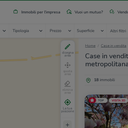
Immobili per l'impresa
Vuoi un mutuo?
Vendo
Tipologia
Prezzo
Superficie
Altri filtri
Home
Case in vendita
disegna
Case in vendi
area
metropolitan
sposta
area
18
immobili
elimina
area
TOP
VISITA 3D
La tua
posizione
+