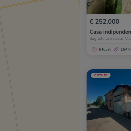
€ 252.000
Casa indipenden
Bagnolo Cremasco, Via
6 locali
164 
VISITA 3D