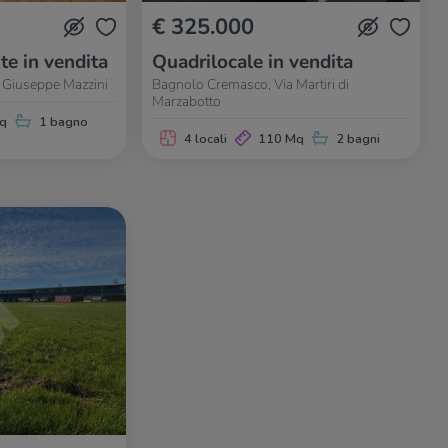
€ 325.000
te in vendita
Quadrilocale in vendita
 Giuseppe Mazzini
Bagnolo Cremasco, Via Martiri di
Marzabotto
q
1 bagno
4 locali
110 Mq
2 bagni