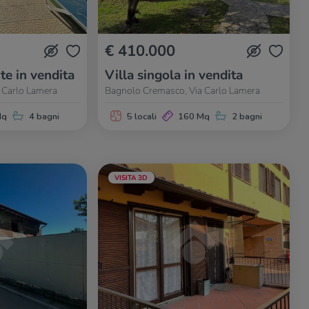
€ 410.000
te in vendita
Villa singola in vendita
 Carlo Lamera
Bagnolo Cremasco, Via Carlo Lamera
Mq
4 bagni
5 locali
160 Mq
2 bagni
VISITA 3D