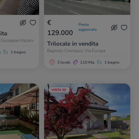
€
Prezzo
aggiornato
129.000
ita
 Giuseppe Mazzini
Trilocale in vendita
Bagnolo Cremasco, Via Europa
q
1 bagno
3 locali
110 Mq
1 bagno
VISITA 3D