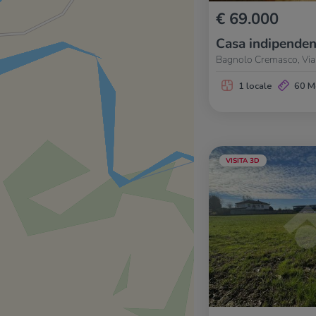
€ 69.000
Casa indipenden
Bagnolo Cremasco, Via
1 locale
60 M
VISITA 3D