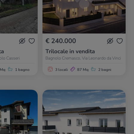
€ 240.000
ta
Trilocale in vendita
olo Casseri
Bagnolo Cremasco, Via Leonardo da Vinci
 Mq
1 bagno
3 locali
87 Mq
2 bagni