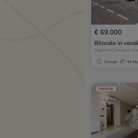
€ 69.000
Bilocale in vend
Bagnolo Cremasco, Via 
2 locali
40 M
VISITA 3D