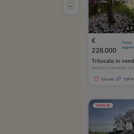
–
€
Prezzo
aggior
228.000
Trilocale in vend
Bagnolo Cremasco, Via 
3 locali
100 
VISITA 3D