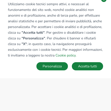
Utilizziamo cookie tecnici sempre attivi, e necessari al
funzionamento del sito web, nonché cookie analitici non
anonimi e di profilazione, anche di terza parte, per effettuare
analisi statistiche e per permettere di inviare pubblicità, anche
personalizzata. Per accettare i cookie analitici e di profilazione,
clicca su
"Accetta tutti"
. Per gestire o disabilitare i cookie
clicca su
"Personalizza"
. Per chiudere il banner e rifiutarli
clicca su
"X"
; in questo caso, la navigazione proseguirà
esclusivamente con i cookie tecnici. Per maggiori informazioni,
ti invitiamo a leggere la nostra
Cookie policy
.
Personalizza
Accetta tutti
MAPPA
SALVA RICERCA
Ricerche
Preferiti
Nascosti
Accedi
Sede Nazionale
tecnorete.it
kiron.it