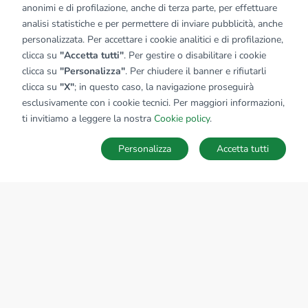
anonimi e di profilazione, anche di terza parte, per effettuare
analisi statistiche e per permettere di inviare pubblicità, anche
personalizzata. Per accettare i cookie analitici e di profilazione,
clicca su
"Accetta tutti"
. Per gestire o disabilitare i cookie
clicca su
"Personalizza"
. Per chiudere il banner e rifiutarli
clicca su
"X"
; in questo caso, la navigazione proseguirà
esclusivamente con i cookie tecnici. Per maggiori informazioni,
ti invitiamo a leggere la nostra
Cookie policy
.
Personalizza
Accetta tutti
MAPPA
SALVA RICERCA
Ricerche
Preferiti
Nascosti
Accedi
Sede Nazionale
tecnorete.it
kiron.it