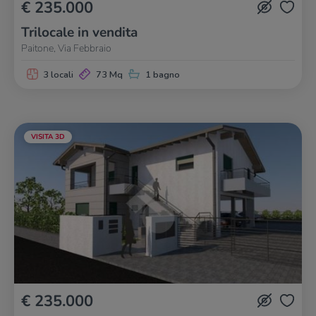
€ 235.000
Trilocale in vendita
Paitone, Via Febbraio
3 locali
73 Mq
1 bagno
VISITA 3D
€ 235.000