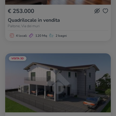
€ 253.000
Quadrilocale in vendita
Paitone, Via dei muri
4 locali
120 Mq
2 bagni
VISITA 3D