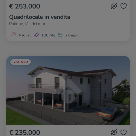
€ 253.000
Quadrilocale in vendita
Paitone, Via dei muri
4 locali
120 Mq
2 bagni
VISITA 3D
€ 235.000