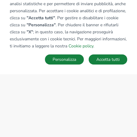
analisi statistiche e per permettere di inviare pubblicità, anche
personalizzata. Per accettare i cookie analitici e di profilazione,
clicca su
"Accetta tutti"
. Per gestire o disabilitare i cookie
clicca su
"Personalizza"
. Per chiudere il banner e rifiutarli
clicca su
"X"
; in questo caso, la navigazione proseguirà
esclusivamente con i cookie tecnici. Per maggiori informazioni,
ti invitiamo a leggere la nostra
Cookie policy
.
Personalizza
Accetta tutti
MAPPA
SALVA RICERCA
Ricerche
Preferiti
Nascosti
Accedi
Sede Nazionale
tecnorete.it
kiron.it
AZIENDA