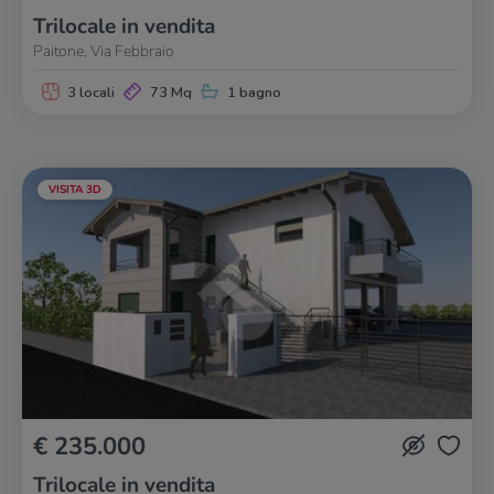
Trilocale in vendita
Paitone, Via Febbraio
3 locali
73 Mq
1 bagno
VISITA 3D
€ 235.000
Trilocale in vendita