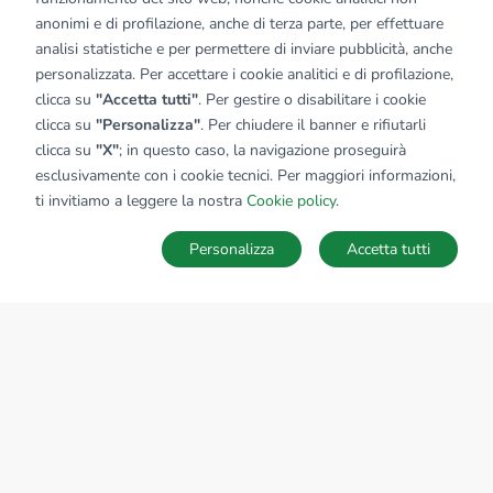
anonimi e di profilazione, anche di terza parte, per effettuare
analisi statistiche e per permettere di inviare pubblicità, anche
personalizzata. Per accettare i cookie analitici e di profilazione,
clicca su
"Accetta tutti"
. Per gestire o disabilitare i cookie
clicca su
"Personalizza"
. Per chiudere il banner e rifiutarli
clicca su
"X"
; in questo caso, la navigazione proseguirà
esclusivamente con i cookie tecnici. Per maggiori informazioni,
ti invitiamo a leggere la nostra
Cookie policy
.
Personalizza
Accetta tutti
MAPPA
SALVA RICERCA
Ricerche
Preferiti
Nascosti
Accedi
Sede Nazionale
tecnorete.it
kiron.it