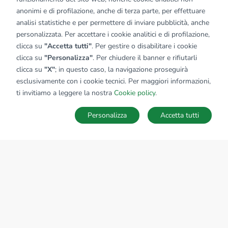
anonimi e di profilazione, anche di terza parte, per effettuare
analisi statistiche e per permettere di inviare pubblicità, anche
personalizzata. Per accettare i cookie analitici e di profilazione,
clicca su
"Accetta tutti"
. Per gestire o disabilitare i cookie
clicca su
"Personalizza"
. Per chiudere il banner e rifiutarli
clicca su
"X"
; in questo caso, la navigazione proseguirà
esclusivamente con i cookie tecnici. Per maggiori informazioni,
ti invitiamo a leggere la nostra
Cookie policy
.
Personalizza
Accetta tutti
MAPPA
SALVA RICERCA
Ricerche
Preferiti
Nascosti
Accedi
Sede Nazionale
tecnorete.it
kiron.it