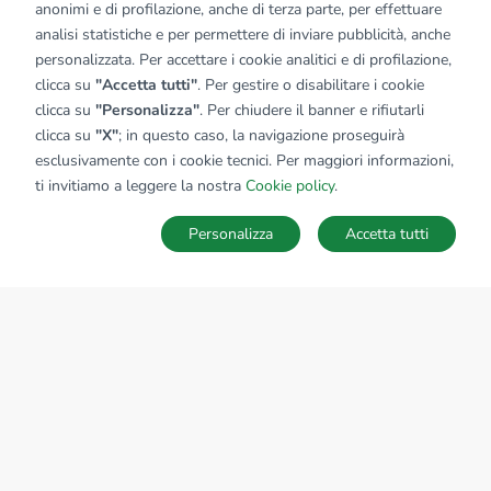
anonimi e di profilazione, anche di terza parte, per effettuare
analisi statistiche e per permettere di inviare pubblicità, anche
personalizzata. Per accettare i cookie analitici e di profilazione,
clicca su
"Accetta tutti"
. Per gestire o disabilitare i cookie
clicca su
"Personalizza"
. Per chiudere il banner e rifiutarli
clicca su
"X"
; in questo caso, la navigazione proseguirà
esclusivamente con i cookie tecnici. Per maggiori informazioni,
ti invitiamo a leggere la nostra
Cookie policy
.
Personalizza
Accetta tutti
MAPPA
SALVA RICERCA
Ricerche
Preferiti
Nascosti
Accedi
Sede Nazionale
tecnorete.it
kiron.it