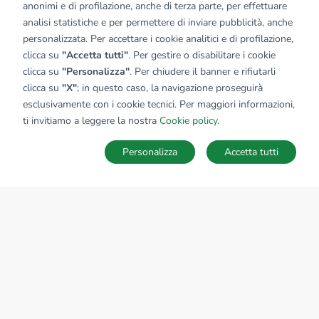
anonimi e di profilazione, anche di terza parte, per effettuare
analisi statistiche e per permettere di inviare pubblicità, anche
personalizzata. Per accettare i cookie analitici e di profilazione,
clicca su
"Accetta tutti"
. Per gestire o disabilitare i cookie
clicca su
"Personalizza"
. Per chiudere il banner e rifiutarli
clicca su
"X"
; in questo caso, la navigazione proseguirà
esclusivamente con i cookie tecnici. Per maggiori informazioni,
ti invitiamo a leggere la nostra
Cookie policy
.
Personalizza
Accetta tutti
MAPPA
SALVA RICERCA
Ricerche
Preferiti
Nascosti
Accedi
Sede Nazionale
tecnorete.it
kiron.it