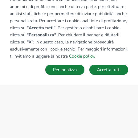
anonimi e di profilazione, anche di terza parte, per effettuare
analisi statistiche e per permettere di inviare pubblicità, anche
personalizzata. Per accettare i cookie analitici e di profilazione,
clicca su
"Accetta tutti"
. Per gestire o disabilitare i cookie
clicca su
"Personalizza"
. Per chiudere il banner e rifiutarli
clicca su
"X"
; in questo caso, la navigazione proseguirà
esclusivamente con i cookie tecnici. Per maggiori informazioni,
ti invitiamo a leggere la nostra
Cookie policy
.
Personalizza
Accetta tutti
MAPPA
SALVA RICERCA
Ricerche
Preferiti
Nascosti
Accedi
Sede Nazionale
tecnorete.it
kiron.it