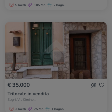
5 locali
185 Mq
2 bagni
€ 35.000
Trilocale in vendita
Segni, Via Ciminelli
3 locali
75 Mq
1 bagno