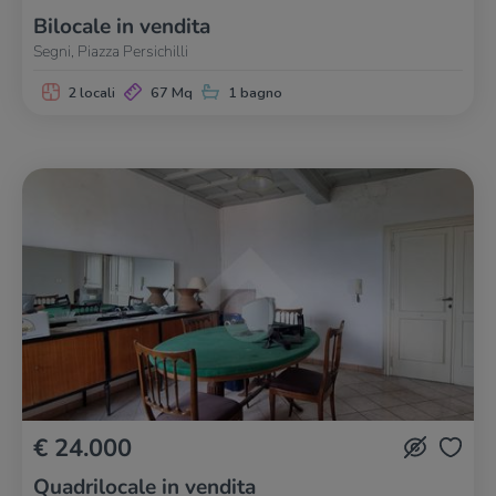
Bilocale in vendita
Segni, Piazza Persichilli
2 locali
67 Mq
1 bagno
€ 24.000
Quadrilocale in vendita