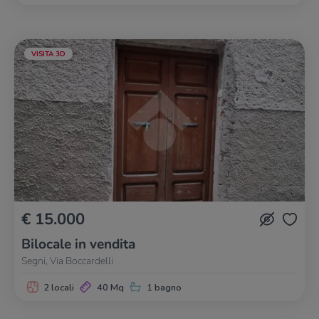
VISITA 3D
€ 15.000
Bilocale in vendita
Segni, Via Boccardelli
2 locali
40 Mq
1 bagno