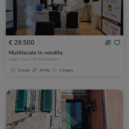
€ 29.500
Multilocale in vendita
Segni, Corso Vitt. Emanuele II
2 locali
30 Mq
1 bagno