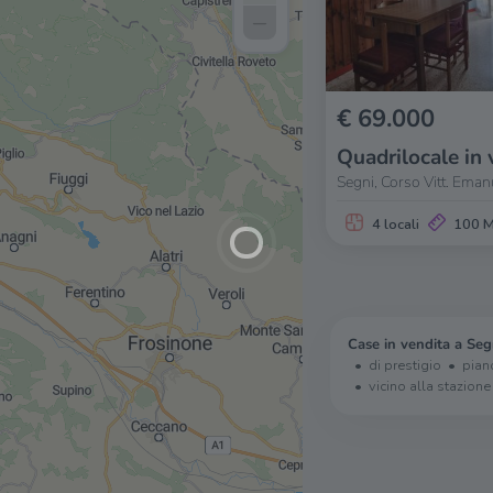
–
quadro
€ 69.000
Quadrilocale in 
Segni, Corso Vitt. Emanu
4 locali
100 
Case in vendita a Seg
di prestigio
pian
vicino alla stazione