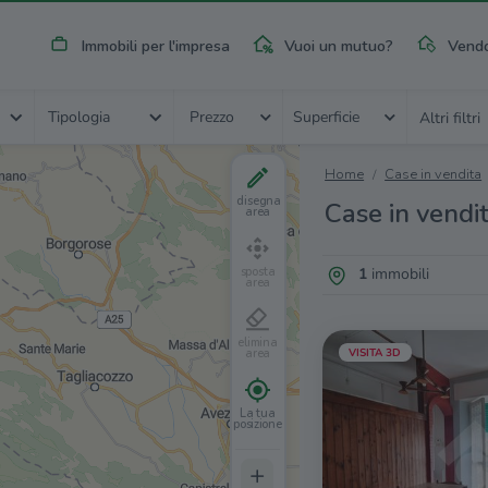
Immobili per l'impresa
Vuoi un mutuo?
Vendo
Tipologia
Prezzo
Superficie
Altri filtri
Home
Case in vendita
disegna
Case in vendit
area
sposta
1
immobili
area
elimina
area
VISITA 3D
La tua
posizione
+