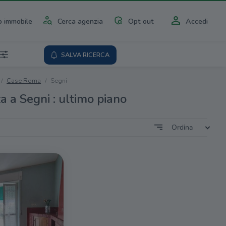
 immobile
Cerca agenzia
Opt out
Accedi
SALVA RICERCA
Case Roma
Segni
a a Segni : ultimo piano
Ordina