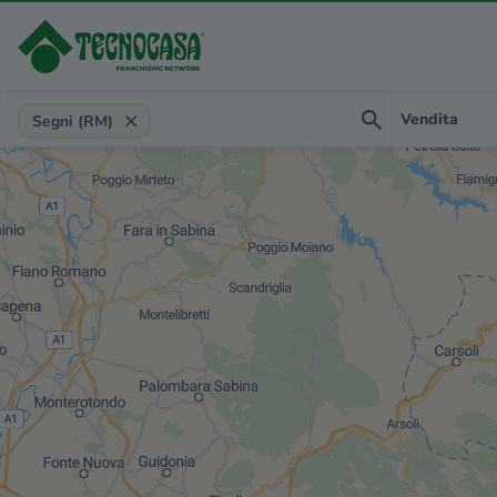
Provincia, comune, zona, riferimento
Vendita
Segni (RM)