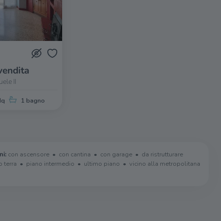
vendita
ele II
Mq
1 bagno
ni:
con ascensore
con cantina
con garage
da ristrutturare
o terra
piano intermedio
ultimo piano
vicino alla metropolitana