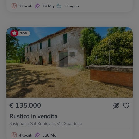
3 locali
78 Mq
1 bagno
TOP
€ 135.000
Rustico in vendita
Savignano Sul Rubicone, Via Gualdello
4 locali
320 Mq