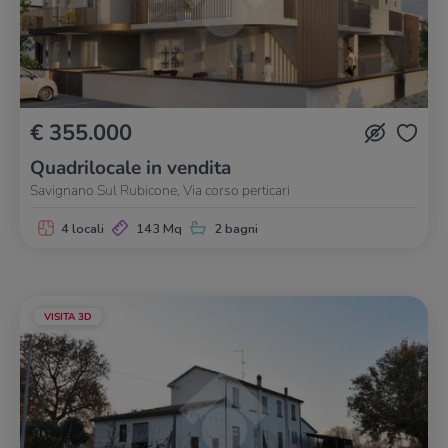
€ 355.000
Quadrilocale in vendita
Savignano Sul Rubicone, Via corso perticari
4 locali
143 Mq
2 bagni
VISITA 3D