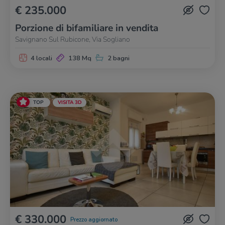
€ 235.000
Porzione di bifamiliare in vendita
Savignano Sul Rubicone, Via Sogliano
4 locali
138 Mq
2 bagni
TOP
VISITA 3D
€ 330.000
Prezzo aggiornato