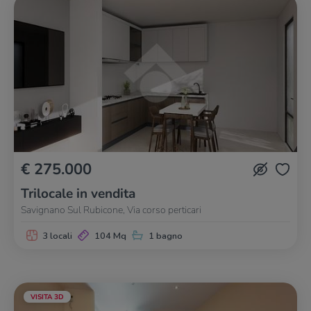
€ 275.000
Trilocale in vendita
Savignano Sul Rubicone, Via corso perticari
3 locali
104 Mq
1 bagno
VISITA 3D