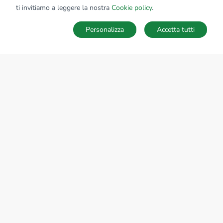
ti invitiamo a leggere la nostra
Cookie policy
.
Personalizza
Accetta tutti
Ricerche
Preferiti
Nascosti
Accedi
Sede Nazionale
tecnorete.it
kiron.it
AZIENDA
La storia del Gruppo
I nostri brand
Struttura del Gruppo
Il gruppo nel mondo
Lavora con noi
Bilancio di sostenibilità
Responsabilità sociale