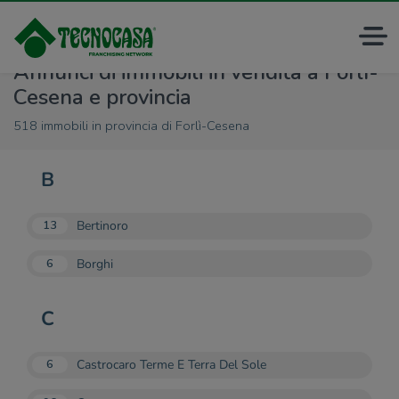
Annunci di immobili in vendita a Forlì-
Cesena e provincia
518 immobili in provincia di Forlì-Cesena
B
Bertinoro
13
Borghi
6
C
Castrocaro Terme E Terra Del Sole
6