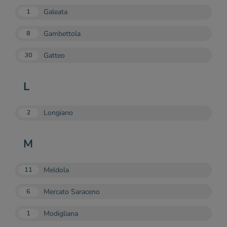
Galeata
1
Gambettola
8
Gatteo
30
L
Longiano
2
M
Meldola
11
Mercato Saraceno
6
Modigliana
1