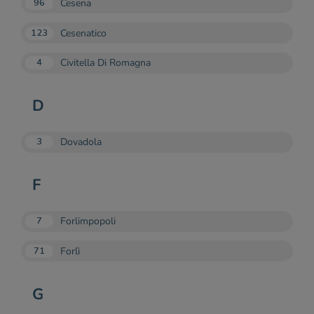
Cesena
96
Cesenatico
123
Civitella Di Romagna
4
D
Dovadola
3
F
Forlimpopoli
7
Forlì
71
G