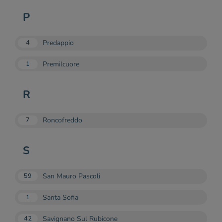
P
Predappio
4
Premilcuore
1
R
Roncofreddo
7
S
San Mauro Pascoli
59
Santa Sofia
1
Savignano Sul Rubicone
42