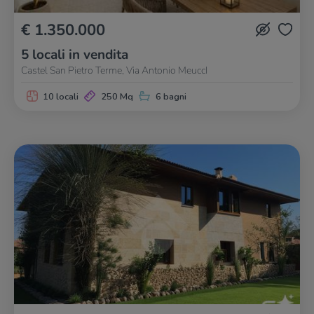
€ 1.350.000
5 locali in vendita
Castel San Pietro Terme, Via Antonio MeuccI
10 locali
250 Mq
6 bagni