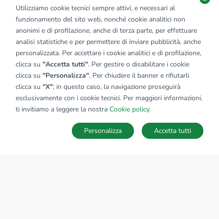
Utilizziamo cookie tecnici sempre attivi, e necessari al
funzionamento del sito web, nonché cookie analitici non
anonimi e di profilazione, anche di terza parte, per effettuare
analisi statistiche e per permettere di inviare pubblicità, anche
personalizzata. Per accettare i cookie analitici e di profilazione,
clicca su
"Accetta tutti"
. Per gestire o disabilitare i cookie
clicca su
"Personalizza"
. Per chiudere il banner e rifiutarli
clicca su
"X"
; in questo caso, la navigazione proseguirà
esclusivamente con i cookie tecnici. Per maggiori informazioni,
ti invitiamo a leggere la nostra
Cookie policy
.
Personalizza
Accetta tutti
MAPPA
SALVA RICERCA
Ricerche
Preferiti
Nascosti
Accedi
Sede Nazionale
tecnorete.it
kiron.it