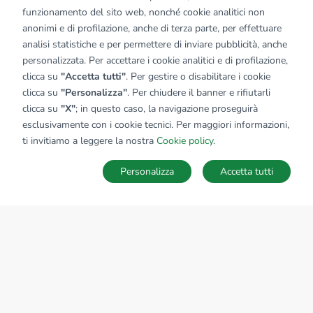
funzionamento del sito web, nonché cookie analitici non
anonimi e di profilazione, anche di terza parte, per effettuare
analisi statistiche e per permettere di inviare pubblicità, anche
personalizzata. Per accettare i cookie analitici e di profilazione,
clicca su
"Accetta tutti"
. Per gestire o disabilitare i cookie
clicca su
"Personalizza"
. Per chiudere il banner e rifiutarli
clicca su
"X"
; in questo caso, la navigazione proseguirà
esclusivamente con i cookie tecnici. Per maggiori informazioni,
ti invitiamo a leggere la nostra
Cookie policy
.
Personalizza
Accetta tutti
MAPPA
SALVA RICERCA
Ricerche
Preferiti
Nascosti
Accedi
Sede Nazionale
tecnorete.it
kiron.it