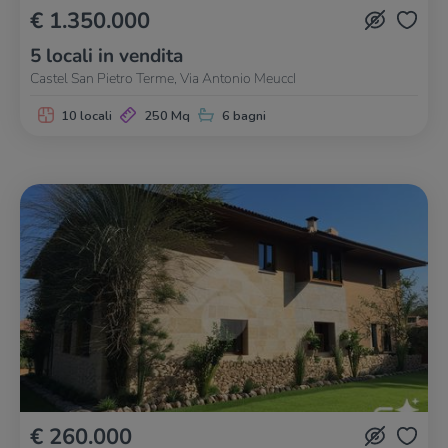
€ 1.350.000
5 locali in vendita
Castel San Pietro Terme, Via Antonio MeuccI
10 locali
250 Mq
6 bagni
€ 260.000