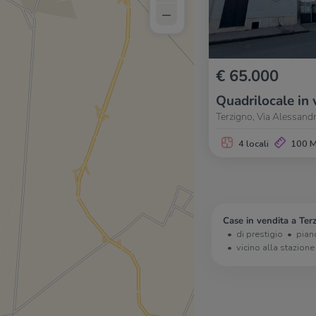
–
€ 65.000
Quadrilocale in 
Terzigno, Via Alessandr
4 locali
100 
Case in vendita a Ter
di prestigio
pian
vicino alla stazione