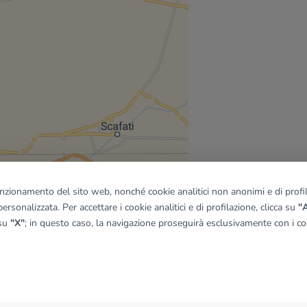
funzionamento del sito web, nonché cookie analitici non anonimi e di profila
ersonalizzata. Per accettare i cookie analitici e di profilazione, clicca su
"A
 su
"X"
; in questo caso, la navigazione proseguirà esclusivamente con i coo
quadro
© OpenMapTiles
|
© OpenStreetMap contributors