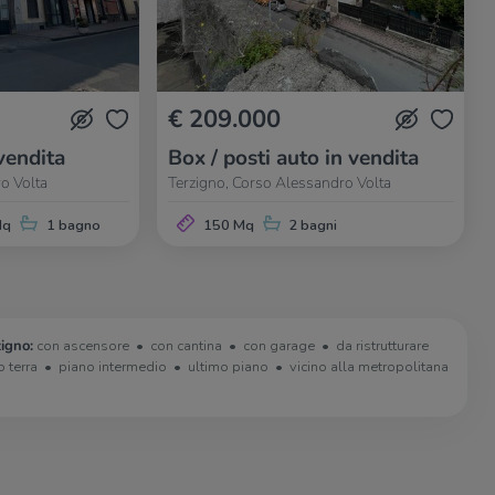
€ 209.000
vendita
Box / posti auto in vendita
o Volta
Terzigno, Corso Alessandro Volta
Mq
1 bagno
150 Mq
2 bagni
zigno:
con ascensore
con cantina
con garage
da ristrutturare
o terra
piano intermedio
ultimo piano
vicino alla metropolitana