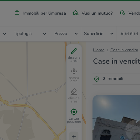
Immobili per l'impresa
Vuoi un mutuo?
Vendo
Tipologia
Prezzo
Superficie
Altri filtri
Home
Case in vendita
disegna
Case in vendit
area
2
immobili
sposta
area
elimina
area
La tua
posizione
+