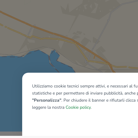
Utilizziamo cookie tecnici sempre attivi, e necessari al 
statistiche e per permettere di inviare pubblicità, anche p
"Personalizza"
. Per chiudere il banner e rifiutarli clicca
leggere la nostra
Cookie policy
.
Mostra tutti gli immobili del ri