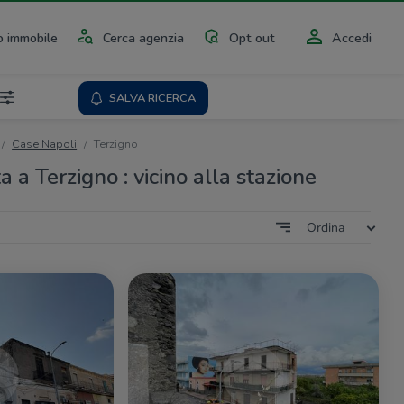
 immobile
Cerca agenzia
Opt out
Accedi
SALVA RICERCA
Case Napoli
Terzigno
a a Terzigno : vicino alla stazione
Ordina