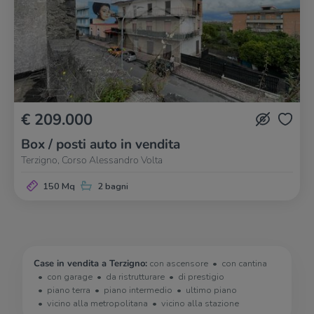
€ 209.000
Box / posti auto in vendita
Terzigno, Corso Alessandro Volta
150 Mq
2 bagni
Case in vendita a Terzigno:
con ascensore
con cantina
con garage
da ristrutturare
di prestigio
piano terra
piano intermedio
ultimo piano
vicino alla metropolitana
vicino alla stazione