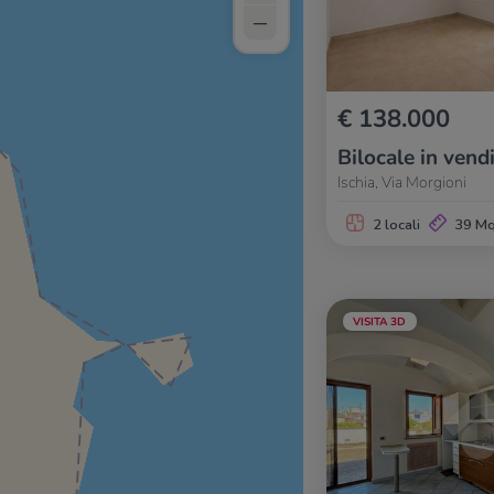
–
€ 138.000
Bilocale in vend
Ischia, Via Morgioni
2 locali
39 M
VISITA 3D