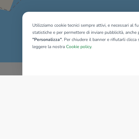
Utilizziamo cookie tecnici sempre attivi, e necessari al 
statistiche e per permettere di inviare pubblicità, anche p
Mostra tutti gli immobili del ri
"Personalizza"
. Per chiudere il banner e rifiutarli clicca
leggere la nostra
Cookie policy
.
AZIENDA
La storia del Gruppo
I nostri brand
Struttura del Gruppo
Il gruppo nel mondo
Lavora con noi
Bilancio di sostenibilità
Sede Nazionale
Responsabilità sociale