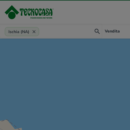
Provincia, comune, zona, riferimento
Vendita
Ischia (NA)