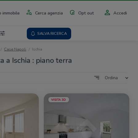
 immobile
Cerca agenzia
Opt out
Accedi
SALVA RICERCA
Case Napoli
Ischia
a a Ischia : piano terra
Ordina
VISITA 3D