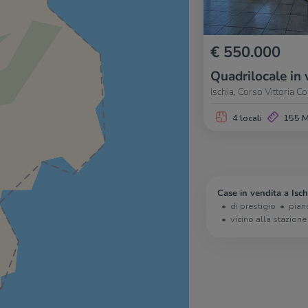
€ 550.000
Quadrilocale in 
Ischia, Corso Vittoria C
4 locali
155 
Case in vendita a Isch
di prestigio
pian
vicino alla stazione