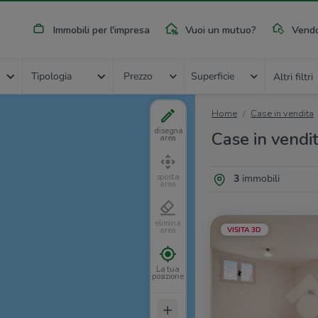
Immobili per l'impresa
Vuoi un mutuo?
Vendo
Tipologia
Prezzo
Superficie
Altri filtri
Home
Case in vendita
disegna
Case in vendit
area
3
immobili
sposta
area
elimina
VISITA 3D
area
La tua
posizione
+