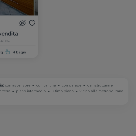
vendita
olonna
Mq
4 bagni
ia:
con ascensore
con cantina
con garage
da ristrutturare
o terra
piano intermedio
ultimo piano
vicino alla metropolitana