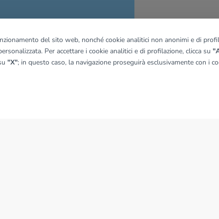
funzionamento del sito web, nonché cookie analitici non anonimi e di profila
ersonalizzata. Per accettare i cookie analitici e di profilazione, clicca su
"A
quadro
 su
"X"
; in questo caso, la navigazione proseguirà esclusivamente con i coo
© OpenMapTiles
|
© OpenStreetMap contributors
NEWS
News dal Gruppo Tecnocasa