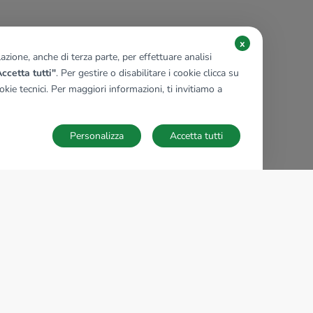
x
zione, anche di terza parte, per effettuare analisi
ccetta tutti"
. Per gestire o disabilitare i cookie clicca su
kie tecnici. Per maggiori informazioni, ti invitiamo a
Personalizza
Accetta tutti
TECNOCASA NEL MONDO
,
,
,
,
,
,
,
Italia
Spagna
Ungheria
Messico
Polonia
Francia
Germania
,
,
Tunisia
Thailandia
Repubblica di San Marino
Impostazioni Cookies