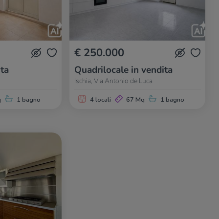
€ 250.000
ita
Quadrilocale in vendita
Ischia, Via Antonio de Luca
q
1 bagno
4 locali
67 Mq
1 bagno