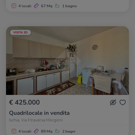
4 locali
67 Mq
1 bagno
VISITA 3D
€ 425.000
Quadrilocale in vendita
Ischia, Via II traversa Morgioni
4 locali
89 Mq
2 bagni