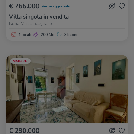
€ 765.000
Prezzo aggiornato
Villa singola in vendita
Ischia, Via Campagnano
4 locali
200 Mq
3 bagni
VISITA 3D
€ 290.000