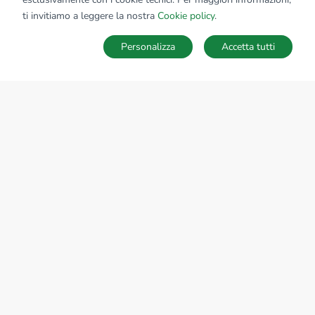
ti invitiamo a leggere la nostra
Cookie policy
.
Personalizza
Accetta tutti
MAPPA
SALVA RICERCA
Ricerche
Preferiti
Nascosti
Accedi
Sede Nazionale
tecnorete.it
kiron.it
AZIENDA
La storia del Gruppo
I nostri brand
Struttura del Gruppo
Il gruppo nel mondo
Lavora con noi
Bilancio di sostenibilità