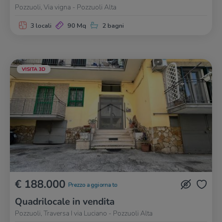
Pozzuoli, Via vigna - Pozzuoli Alta
3 locali
90 Mq
2 bagni
VISITA 3D
€ 188.000
Prezzo aggiornato
Quadrilocale in vendita
Pozzuoli, Traversa I via Luciano - Pozzuoli Alta