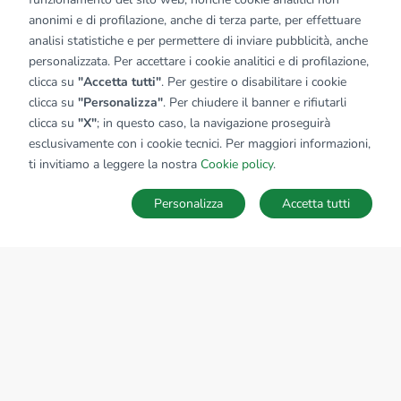
anonimi e di profilazione, anche di terza parte, per effettuare
analisi statistiche e per permettere di inviare pubblicità, anche
personalizzata. Per accettare i cookie analitici e di profilazione,
clicca su
"Accetta tutti"
. Per gestire o disabilitare i cookie
clicca su
"Personalizza"
. Per chiudere il banner e rifiutarli
clicca su
"X"
; in questo caso, la navigazione proseguirà
esclusivamente con i cookie tecnici. Per maggiori informazioni,
ti invitiamo a leggere la nostra
Cookie policy
.
Personalizza
Accetta tutti
MAPPA
SALVA RICERCA
Ricerche
Preferiti
Nascosti
Accedi
Sede Nazionale
tecnorete.it
kiron.it