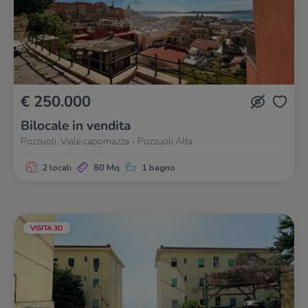
€ 250.000
Bilocale in vendita
Pozzuoli, Viale capomazza - Pozzuoli Alta
2 locali
80 Mq
1 bagno
VISITA 3D