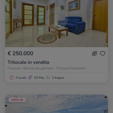
€ 250.000
Trilocale in vendita
Pozzuoli, Vecchia san gennaro - Pozzuoli Palazzine
3 locali
82 Mq
1 bagno
VISITA 3D