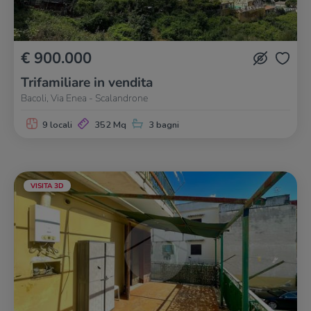
€ 900.000
Trifamiliare in vendita
Bacoli, Via Enea - Scalandrone
9 locali
352 Mq
3 bagni
VISITA 3D