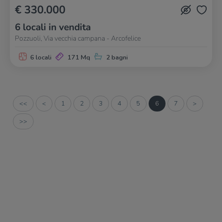
€ 330.000
6 locali in vendita
Pozzuoli, Via vecchia campana - Arcofelice
6 locali
171 Mq
2 bagni
<<
<
1
2
3
4
5
6
7
>
>>