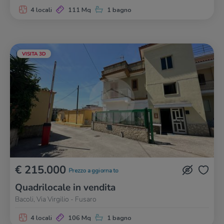
4 locali
111 Mq
1 bagno
VISITA 3D
€ 215.000
Prezzo aggiornato
Quadrilocale in vendita
Bacoli, Via Virgilio - Fusaro
4 locali
106 Mq
1 bagno