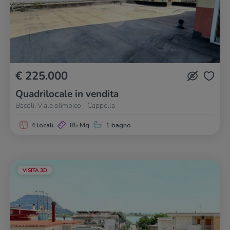
€ 225.000
Quadrilocale in vendita
Bacoli, Viale olimpico - Cappella
4 locali
85 Mq
1 bagno
VISITA 3D