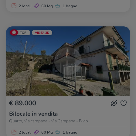
2 locali
60 Mq
1 bagno
TOP
VISITA 3D
€ 89.000
Bilocale in vendita
Quarto, Via campana - Via Campana - Bivio
2 locali
60 Mq
1 bagno