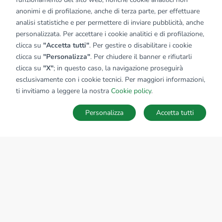
anonimi e di profilazione, anche di terza parte, per effettuare
analisi statistiche e per permettere di inviare pubblicità, anche
personalizzata. Per accettare i cookie analitici e di profilazione,
clicca su
"Accetta tutti"
. Per gestire o disabilitare i cookie
clicca su
"Personalizza"
. Per chiudere il banner e rifiutarli
clicca su
"X"
; in questo caso, la navigazione proseguirà
esclusivamente con i cookie tecnici. Per maggiori informazioni,
ti invitiamo a leggere la nostra
Cookie policy
.
Personalizza
Accetta tutti
MAPPA
SALVA RICERCA
Ricerche
Preferiti
Nascosti
Accedi
Sede Nazionale
tecnorete.it
kiron.it