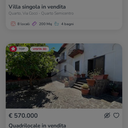
Villa singola in vendita
Quarto, Via Cocci - Quarto Semicentro
8 locali
200 Mq
4 bagni
TOP
VISITA 3D
€ 570.000
Quadrilocale in vendita