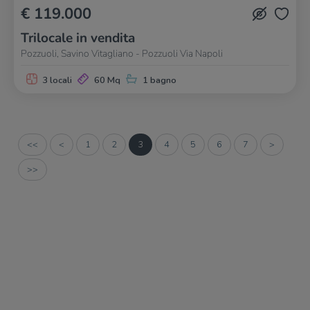
€ 119.000
Trilocale in vendita
Pozzuoli, Savino Vitagliano - Pozzuoli Via Napoli
3 locali
60 Mq
1 bagno
<<
<
1
2
3
4
5
6
7
>
>>