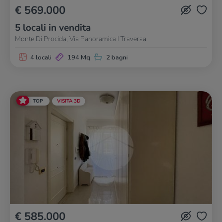
€ 569.000
5 locali in vendita
Monte Di Procida, Via Panoramica I Traversa
4 locali
194 Mq
2 bagni
TOP
VISITA 3D
€ 585.000