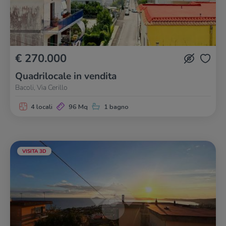
€ 270.000
Quadrilocale in vendita
Bacoli, Via Cerillo
4 locali
96 Mq
1 bagno
VISITA 3D