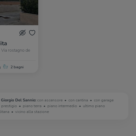
ita
 Via rostagno de
q
2 bagni
 Giorgio Del Sannio:
con ascensore
con cantina
con garage
i prestigio
piano terra
piano intermedio
ultimo piano
litana
vicino alla stazione