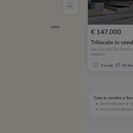
–
€ 147.000
Trilocale in vend
San Giorgio Del Sannio,
maasan
3 locali
80 M
Case in vendita a San
da ristrutturare
d
vicino alla metropo