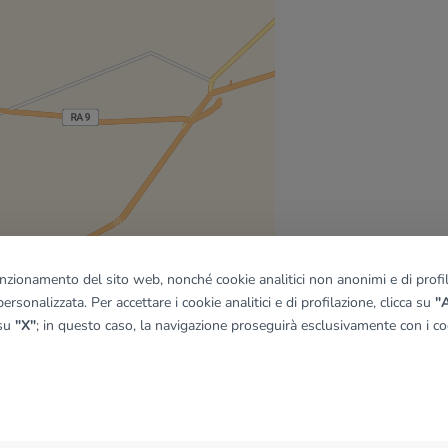
funzionamento del sito web, nonché cookie analitici non anonimi e di profila
ersonalizzata. Per accettare i cookie analitici e di profilazione, clicca su
"A
 su
"X"
; in questo caso, la navigazione proseguirà esclusivamente con i coo
quadro
© OpenMapTiles
|
© OpenStreetMap contributors