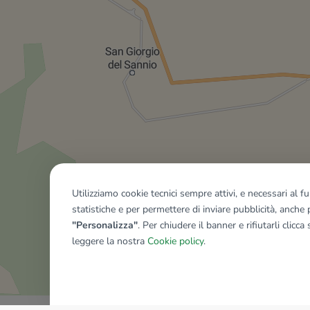
Utilizziamo cookie tecnici sempre attivi, e necessari al 
statistiche e per permettere di inviare pubblicità, anche p
"Personalizza"
. Per chiudere il banner e rifiutarli clicca
leggere la nostra
Cookie policy
.
Mostra tutti gli immobili del ri