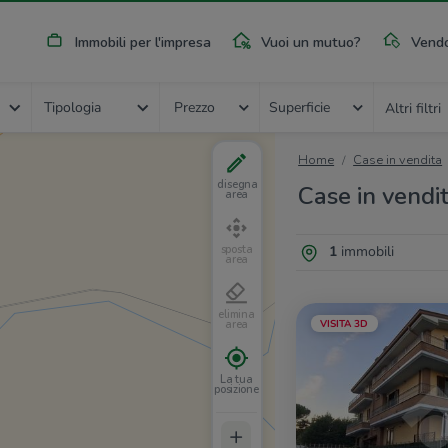
Immobili per l'impresa
Vuoi un mutuo?
Vendo
Tipologia
Prezzo
Superficie
Altri filtri
Home
Case in vendita
disegna
Case in vendit
area
1
immobili
sposta
area
elimina
VISITA 3D
area
La tua
posizione
+