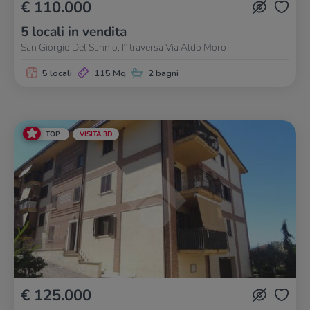
€ 110.000
5 locali in vendita
San Giorgio Del Sannio, I° traversa Via Aldo Moro
5 locali
115 Mq
2 bagni
TOP
VISITA 3D
€ 125.000