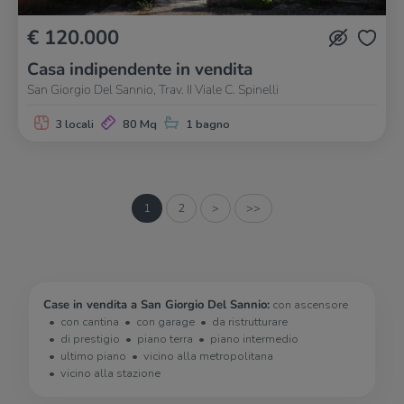
€ 120.000
Casa indipendente in vendita
San Giorgio Del Sannio, Trav. II Viale C. Spinelli
3 locali
80 Mq
1 bagno
1
2
>
>>
Case in vendita a San Giorgio Del Sannio:
con ascensore
con cantina
con garage
da ristrutturare
di prestigio
piano terra
piano intermedio
ultimo piano
vicino alla metropolitana
vicino alla stazione