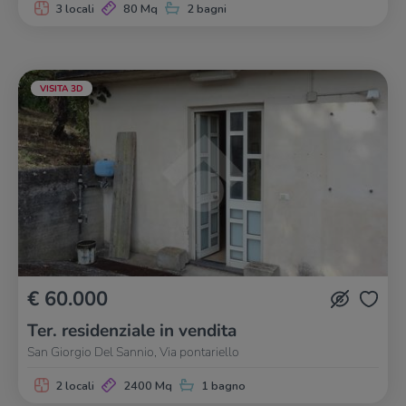
3 locali
80 Mq
2 bagni
VISITA 3D
€ 60.000
Ter. residenziale in vendita
San Giorgio Del Sannio, Via pontariello
2 locali
2400 Mq
1 bagno