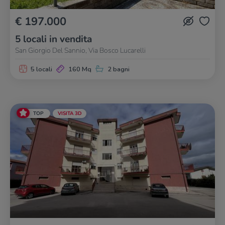
€ 197.000
5 locali in vendita
San Giorgio Del Sannio, Via Bosco Lucarelli
5 locali
160 Mq
2 bagni
TOP
VISITA 3D