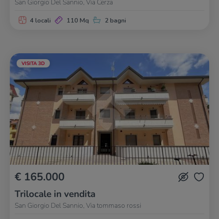
San Giorgio Del Sannio, Via Cerza
4 locali
110 Mq
2 bagni
VISITA 3D
€ 165.000
Trilocale in vendita
San Giorgio Del Sannio, Via tommaso rossi