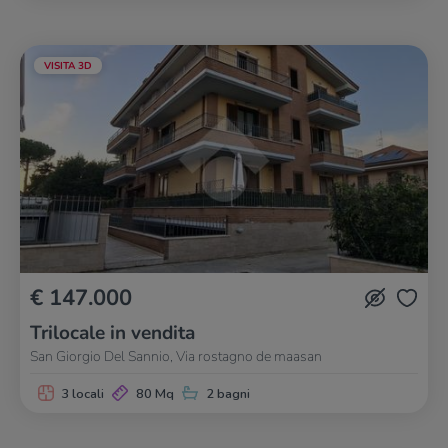
VISITA 3D
€ 147.000
Trilocale in vendita
San Giorgio Del Sannio, Via rostagno de maasan
3 locali
80 Mq
2 bagni