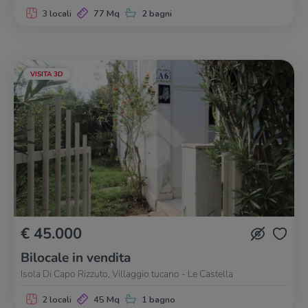
3 locali
77 Mq
2 bagni
VISITA 3D
€ 45.000
Bilocale in vendita
Isola Di Capo Rizzuto, Villaggio tucano - Le Castella
2 locali
45 Mq
1 bagno