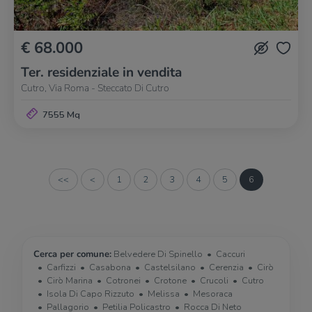
€ 68.000
Ter. residenziale in vendita
Cutro, Via Roma - Steccato Di Cutro
7555 Mq
<<
<
1
2
3
4
5
6
Cerca per comune:
Belvedere Di Spinello
Caccuri
Carfizzi
Casabona
Castelsilano
Cerenzia
Cirò
Cirò Marina
Cotronei
Crotone
Crucoli
Cutro
Isola Di Capo Rizzuto
Melissa
Mesoraca
Pallagorio
Petilia Policastro
Rocca Di Neto