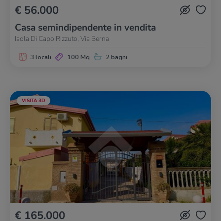
€ 56.000
Casa semindipendente in vendita
Isola Di Capo Rizzuto, Via Berna
3 locali
100 Mq
2 bagni
VISITA 3D
€ 165.000