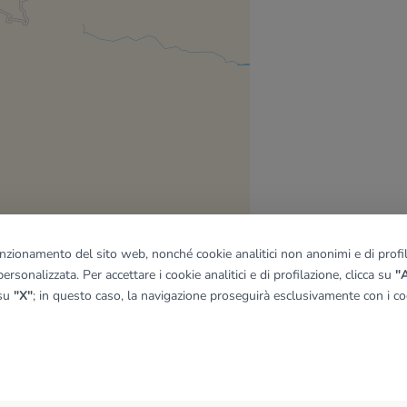
funzionamento del sito web, nonché cookie analitici non anonimi e di profila
ersonalizzata. Per accettare i cookie analitici e di profilazione, clicca su
"A
 su
"X"
; in questo caso, la navigazione proseguirà esclusivamente con i coo
quadro
© OpenMapTiles
|
© OpenStreetMap contributors