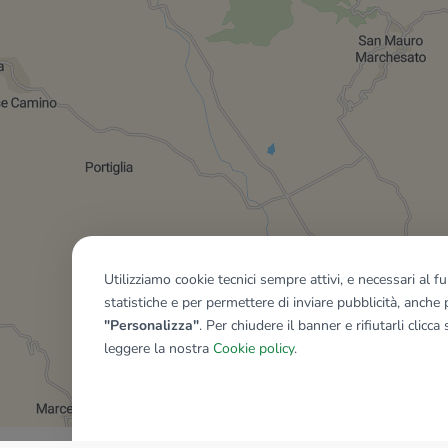
Utilizziamo cookie tecnici sempre attivi, e necessari al 
statistiche e per permettere di inviare pubblicità, anche p
"Personalizza"
. Per chiudere il banner e rifiutarli clicca
leggere la nostra
Cookie policy
.
Mostra tutti gli immobili del ri