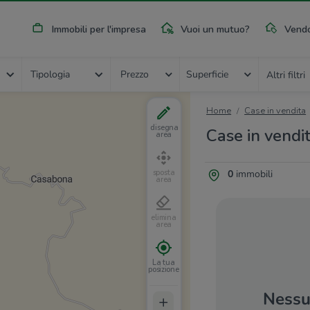
Immobili per l'impresa
Vuoi un mutuo?
Vendo
Tipologia
Prezzo
Superficie
Altri filtri
Home
Case in vendita
disegna
Case in vendi
area
0
immobili
sposta
area
elimina
area
La tua
posizione
Nessun
+