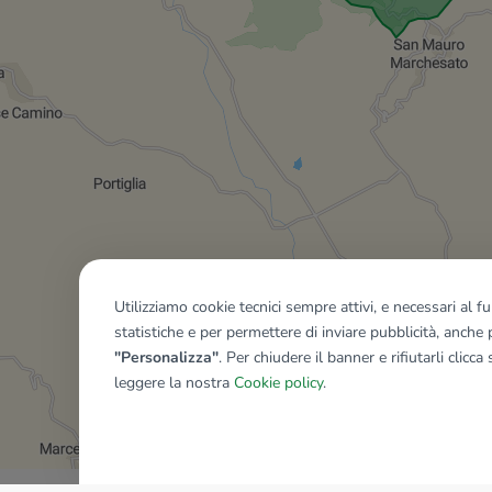
Utilizziamo cookie tecnici sempre attivi, e necessari al 
statistiche e per permettere di inviare pubblicità, anche p
"Personalizza"
. Per chiudere il banner e rifiutarli clicca
leggere la nostra
Cookie policy
.
Mostra tutti gli immobili del ri