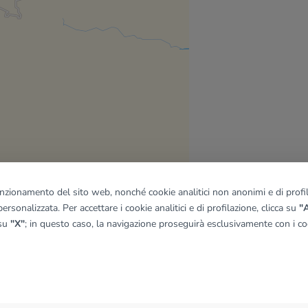
funzionamento del sito web, nonché cookie analitici non anonimi e di profila
ersonalizzata. Per accettare i cookie analitici e di profilazione, clicca su
"A
 su
"X"
; in questo caso, la navigazione proseguirà esclusivamente con i coo
quadro
© OpenMapTiles
|
© OpenStreetMap contributors