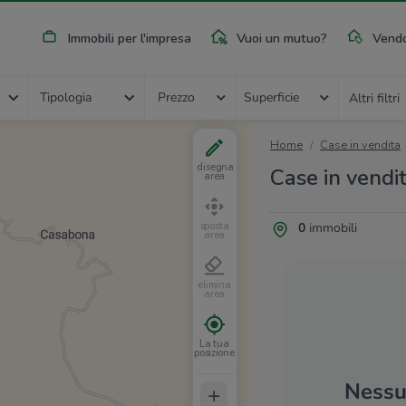
Immobili per l'impresa
Vuoi un mutuo?
Vendo
Tipologia
Prezzo
Superficie
Altri filtri
Home
Case in vendita
disegna
Case in vendit
area
0
immobili
sposta
area
elimina
area
La tua
posizione
Nessun
+