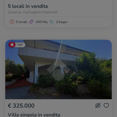
5 locali in vendita
Cosenza, Via Eugenio Martorelli
5 locali
200 Mq
2 bagni
TOP
€ 325.000
Villa singola in vendita