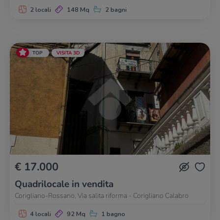
2 locali
148 Mq
2 bagni
TOP
VISITA 3D
€ 17.000
Quadrilocale in vendita
Corigliano-Rossano, Via salita riforma - Corigliano Calabro
4 locali
92 Mq
1 bagno