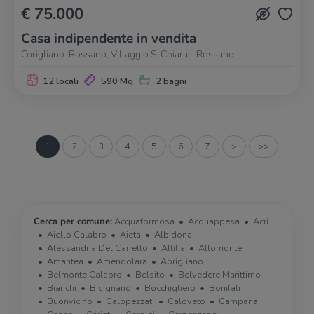
€ 75.000
Casa indipendente in vendita
Corigliano-Rossano, Villaggio S. Chiara - Rossano
12 locali
590 Mq
2 bagni
1
2
3
4
5
6
7
>
>>
Cerca per comune:
Acquaformosa
Acquappesa
Acri
Aiello Calabro
Aieta
Albidona
Alessandria Del Carretto
Altilia
Altomonte
Amantea
Amendolara
Aprigliano
Belmonte Calabro
Belsito
Belvedere Marittimo
Bianchi
Bisignano
Bocchigliero
Bonifati
Buonvicino
Calopezzati
Caloveto
Campana