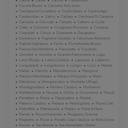
Canna
Cariati
Carolei
Carpanzano
Casole Bruzio
Cassano Allo Ionio
Castiglione Cosentino
Castrolibero
Castroregio
Castrovillari
Celico
Cellara
Cerchiara Di Calabria
Cerisano
Cervicati
Cerzeto
Cetraro
Civita
Cleto
Colosimi
Corigliano-Rossano
Cosenza
Cropalati
Crosia
Diamante
Dipignano
Domanico
Fagnano Castello
Falconara Albanese
Figline Vegliaturo
Firmo
Fiumefreddo Bruzio
Francavilla Marittima
Frascineto
Fuscaldo
Grimaldi
Grisolia
Guardia Piemontese
Lago
Laino Borgo
Laino Castello
Lappano
Lattarico
Longobardi
Longobucco
Lungro
Luzzi
Maierà
Malito
Malvito
Mandatoriccio
Mangone
Marano Marchesato
Marano Principato
Marzi
Mendicino
Mongrassano
Montalto Uffugo
Montegiordano
Morano Calabro
Mormanno
Mottafollone
Nocara
Oriolo
Orsomarso
Paludi
Panettieri
Paola
Papasidero
Parenti
Paterno Calabro
Pedace
Pedivigliano
Piane Crati
Pietrafitta
Pietrapaola
Plataci
Praia A Mare
Rende
Rocca Imperiale
Roggiano Gravina
Rogliano
Rose
Roseto Capo Spulico
Rota Greca
Rovito
San Basile
San Benedetto Ullano