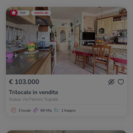
TOP
VISITA 3D
€ 103.000
Trilocale in vendita
Scalea, Via Palmiro Togliatti
3 locali
86 Mq
1 bagno