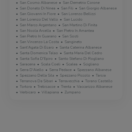
San Cosmo Albanese
San Demetrio Corone
San Donato Di Ninea
San Fili
San Giorgio Albanese
San Giovanni In Fiore
San Lorenzo Bellizzi
San Lorenzo Del Vallo
San Lucido
San Marco Argentano
San Martino Di Finita
San Nicola Arcella
San Pietro In Amantea
San Pietro In Guarano
San Sosti
San Vincenzo La Costa
Sangineto
Sant'Agata Di Esaro
Santa Caterina Albanese
Santa Domenica Talao
Santa Maria Del Cedro
Santa Sofia D'Epiro
Santo Stefano Di Rogliano
Saracena
Scala Coeli
Scalea
Scigliano
Serra D'Aiello
Serra Pedace
Spezzano Albanese
Spezzano Della Sila
Spezzano Piccolo
Tarsia
Terranova Da Sibari
Terravecchia
Torano Castello
Tortora
Trebisacce
Trenta
Vaccarizzo Albanese
Verbicaro
Villapiana
Zumpano