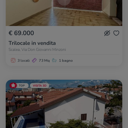
€ 69.000
Trilocale in vendita
Scalea, Via Don Giovanni Minzoni
3 locali
73 Mq
1 bagno
TOP
VISITA 3D