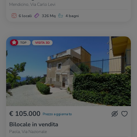
Mendicino, Via Carlo Levi
6 locali
326 Mq
4 bagni
TOP
VISITA 3D
€ 105.000
Prezzo aggiornato
Bilocale in vendita
Paola, Via Nazionale