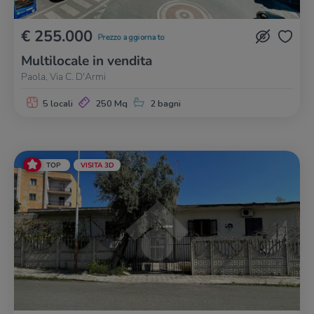
€ 255.000
Prezzo aggiornato
Multilocale in vendita
Paola, Via C. D'Armi
5 locali
250 Mq
2 bagni
TOP
VISITA 3D