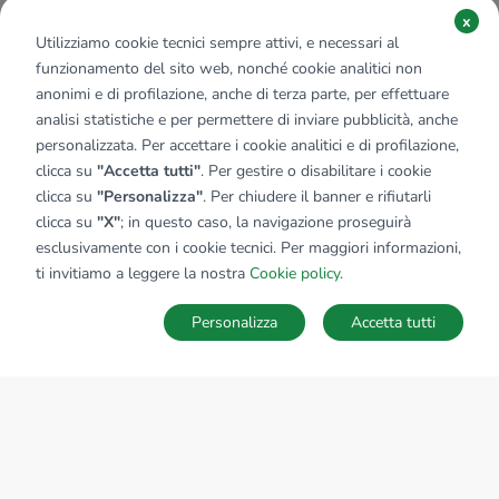
x
Utilizziamo cookie tecnici sempre attivi, e necessari al
funzionamento del sito web, nonché cookie analitici non
anonimi e di profilazione, anche di terza parte, per effettuare
analisi statistiche e per permettere di inviare pubblicità, anche
personalizzata. Per accettare i cookie analitici e di profilazione,
clicca su
"Accetta tutti"
. Per gestire o disabilitare i cookie
clicca su
"Personalizza"
. Per chiudere il banner e rifiutarli
clicca su
"X"
; in questo caso, la navigazione proseguirà
esclusivamente con i cookie tecnici. Per maggiori informazioni,
ti invitiamo a leggere la nostra
Cookie policy
.
Personalizza
Accetta tutti
MAPPA
SALVA RICERCA
Ricerche
Preferiti
Nascosti
Accedi
Sede Nazionale
tecnorete.it