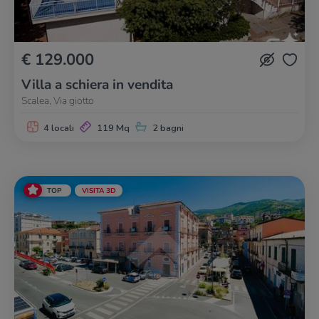
€ 129.000
Villa a schiera in vendita
Scalea, Via giotto
4 locali
119 Mq
2 bagni
TOP
VISITA 3D