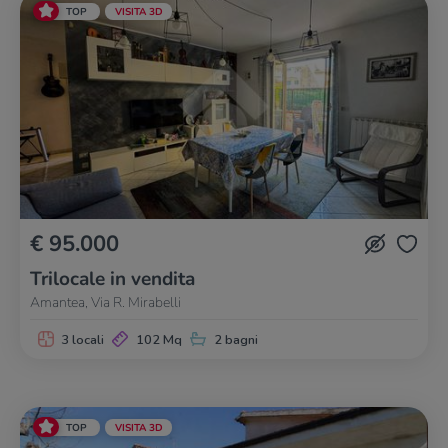
TOP
VISITA 3D
€ 95.000
Trilocale in vendita
Amantea, Via R. Mirabelli
3 locali
102 Mq
2 bagni
TOP
VISITA 3D