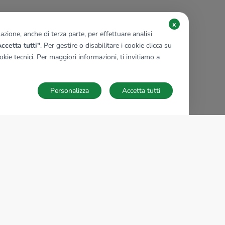
x
zione, anche di terza parte, per effettuare analisi
ccetta tutti"
. Per gestire o disabilitare i cookie clicca su
kie tecnici. Per maggiori informazioni, ti invitiamo a
Personalizza
Accetta tutti
TECNOCASA NEL MONDO
,
,
,
,
,
,
,
Italia
Spagna
Ungheria
Messico
Polonia
Francia
Germania
,
,
Tunisia
Thailandia
Repubblica di San Marino
Impostazioni Cookies