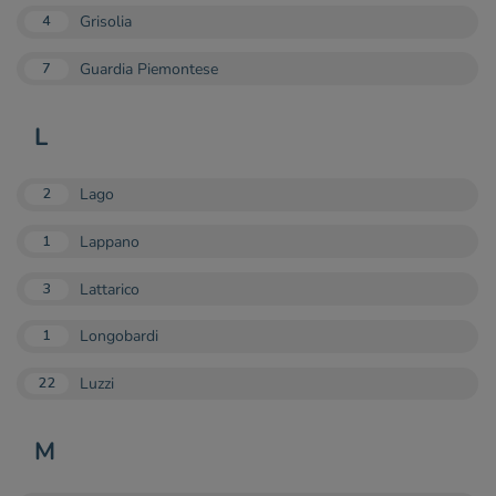
Grisolia
4
Guardia Piemontese
7
L
Lago
2
Lappano
1
Lattarico
3
Longobardi
1
Luzzi
22
M