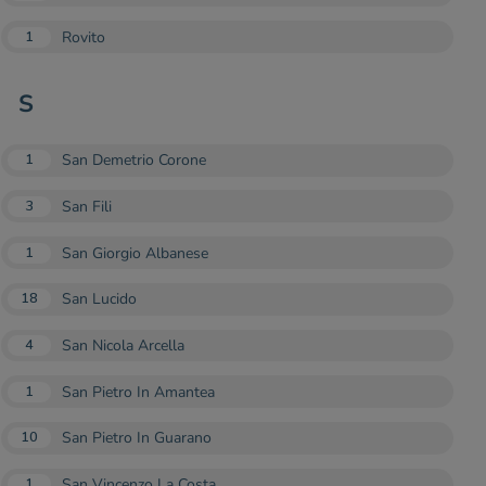
Rovito
1
S
San Demetrio Corone
1
San Fili
3
San Giorgio Albanese
1
San Lucido
18
San Nicola Arcella
4
San Pietro In Amantea
1
San Pietro In Guarano
10
San Vincenzo La Costa
1