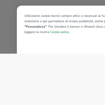
Utilizziamo cookie tecnici sempre attivi, e necessari al 
statistiche e per permettere di inviare pubblicità, anche p
"Personalizza"
. Per chiudere il banner e rifiutarli clicca
leggere la nostra
Cookie policy
.
AZIENDA
La storia del Gruppo
I nostri brand
Struttura del Gruppo
Il gruppo nel mondo
Lavora con noi
Bilancio di sostenibilità
Sede Nazionale
Responsabilità sociale
tecnorete.it