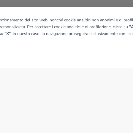
funzionamento del sito web, nonché cookie analitici non anonimi e di profila
ersonalizzata. Per accettare i cookie analitici e di profilazione, clicca su
"A
 su
"X"
; in questo caso, la navigazione proseguirà esclusivamente con i coo
NEWS
News dal Gruppo Tecnocasa