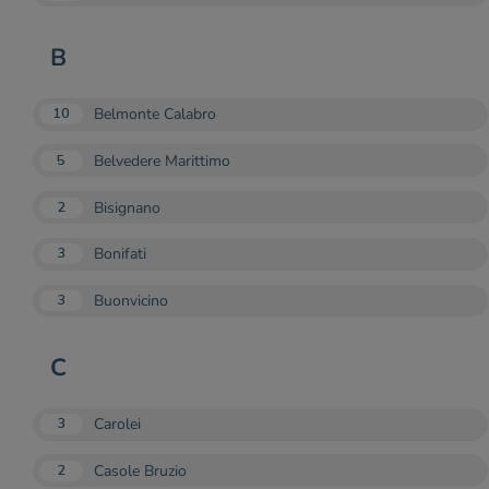
B
Belmonte Calabro
10
Belvedere Marittimo
5
Bisignano
2
Bonifati
3
Buonvicino
3
C
Carolei
3
Casole Bruzio
2