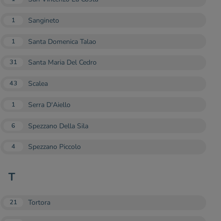
Sangineto
1
Santa Domenica Talao
1
Santa Maria Del Cedro
31
Scalea
43
Serra D'Aiello
1
Spezzano Della Sila
6
Spezzano Piccolo
4
T
Tortora
21