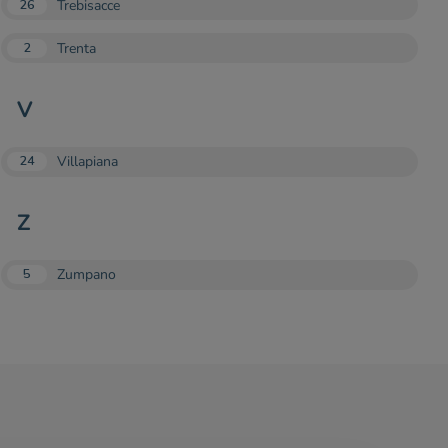
Trebisacce
26
Trenta
2
V
Villapiana
24
Z
Zumpano
5