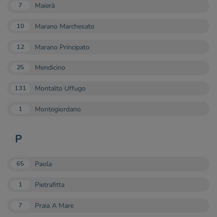
Maierà
7
Marano Marchesato
10
Marano Principato
12
Mendicino
25
Montalto Uffugo
131
Montegiordano
1
P
Paola
65
Pietrafitta
1
Praia A Mare
7