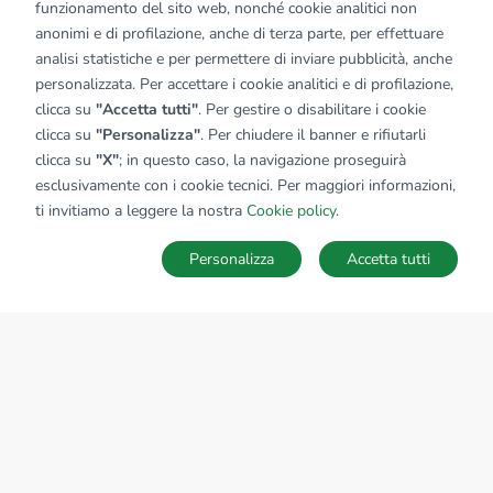
funzionamento del sito web, nonché cookie analitici non
anonimi e di profilazione, anche di terza parte, per effettuare
analisi statistiche e per permettere di inviare pubblicità, anche
personalizzata. Per accettare i cookie analitici e di profilazione,
clicca su
"Accetta tutti"
. Per gestire o disabilitare i cookie
clicca su
"Personalizza"
. Per chiudere il banner e rifiutarli
clicca su
"X"
; in questo caso, la navigazione proseguirà
esclusivamente con i cookie tecnici. Per maggiori informazioni,
ti invitiamo a leggere la nostra
Cookie policy
.
Personalizza
Accetta tutti
MAPPA
SALVA RICERCA
Ricerche
Preferiti
Nascosti
Accedi
Sede Nazionale
tecnorete.it
kiron.it