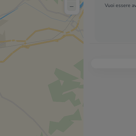
–
Vuoi essere av