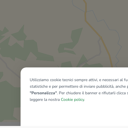
Utilizziamo cookie tecnici sempre attivi, e necessari al 
statistiche e per permettere di inviare pubblicità, anche p
"Personalizza"
. Per chiudere il banner e rifiutarli clicca
leggere la nostra
Cookie policy
.
Mostra tutti gli immobili del ri