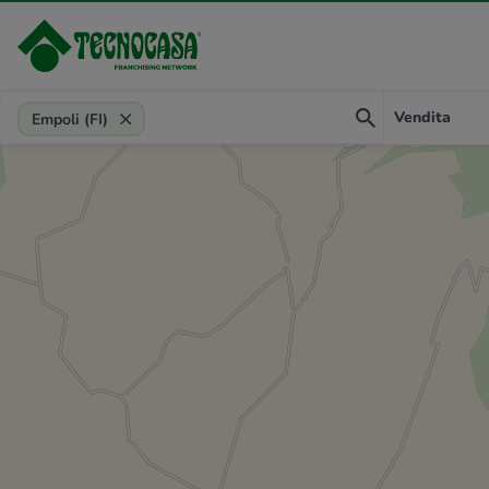
Provincia, comune, zona, riferimento
Vendita
Empoli (FI)