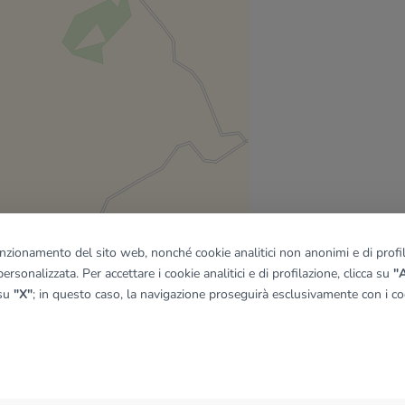
funzionamento del sito web, nonché cookie analitici non anonimi e di profila
ersonalizzata. Per accettare i cookie analitici e di profilazione, clicca su
"A
 su
"X"
; in questo caso, la navigazione proseguirà esclusivamente con i coo
quadro
© OpenMapTiles
|
© OpenStreetMap contributors