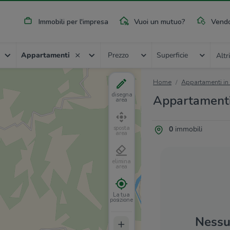
Immobili per l'impresa
Vuoi un mutuo?
Vendo
Appartamenti
Prezzo
Superficie
Altri
Home
Appartamenti in
disegna
Appartamenti 
area
0
immobili
sposta
area
elimina
area
La tua
posizione
Nessun
+