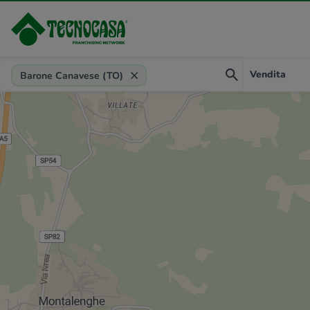
Provincia, comune, zona, riferimento
Vendita
Barone Canavese (TO)