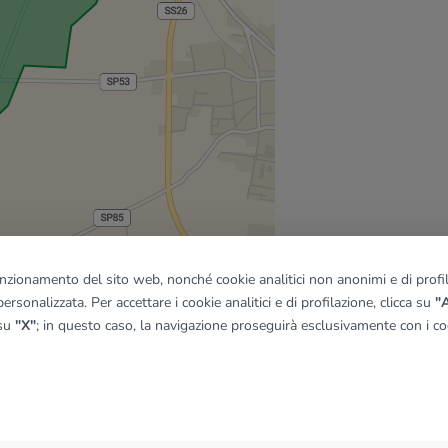
funzionamento del sito web, nonché cookie analitici non anonimi e di profila
ersonalizzata. Per accettare i cookie analitici e di profilazione, clicca su
"A
 su
"X"
; in questo caso, la navigazione proseguirà esclusivamente con i coo
quadro
© OpenMapTiles
|
© OpenStreetMap contributors