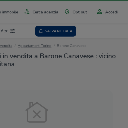
 immobile
Cerca agenzia
Opt out
Accedi
 filtri
SALVA RICERCA
 vendita
Appartamenti Torino
Barone Canavese
in vendita a Barone Canavese : vicino
itana