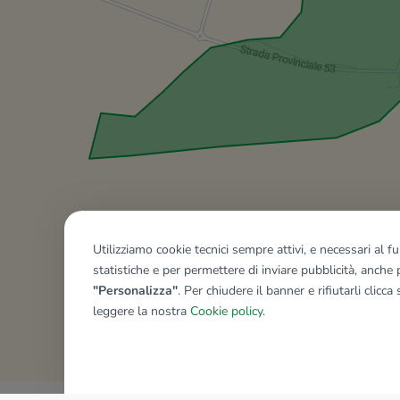
Utilizziamo cookie tecnici sempre attivi, e necessari al 
statistiche e per permettere di inviare pubblicità, anche p
"Personalizza"
. Per chiudere il banner e rifiutarli clicca
leggere la nostra
Cookie policy
.
Mostra tutti gli immobili del ri