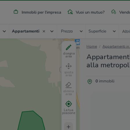
Immobili per l'impresa
Vuoi un mutuo?
Vendo
Appartamenti
Prezzo
Superficie
Altri
Home
Appartamenti in
disegna
Appartamenti 
area
alla metropol
sposta
area
0
immobili
elimina
area
La tua
posizione
+