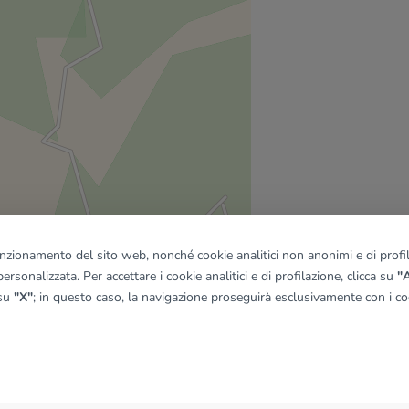
funzionamento del sito web, nonché cookie analitici non anonimi e di profila
ersonalizzata. Per accettare i cookie analitici e di profilazione, clicca su
"A
 su
"X"
; in questo caso, la navigazione proseguirà esclusivamente con i coo
quadro
© OpenMapTiles
|
© OpenStreetMap contributors