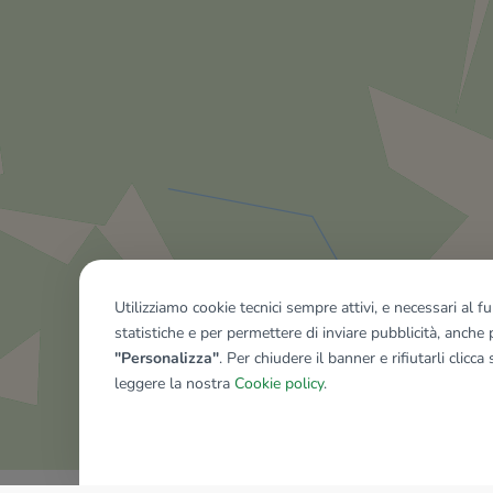
Utilizziamo cookie tecnici sempre attivi, e necessari al 
statistiche e per permettere di inviare pubblicità, anche p
"Personalizza"
. Per chiudere il banner e rifiutarli clicca
leggere la nostra
Cookie policy
.
Mostra tutti gli immobili del ri