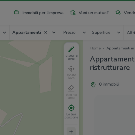
Immobili per l'impresa
Vuoi un mutuo?
Vendo
Appartamenti
Prezzo
Superficie
Altri
Home
Appartamenti in
disegna
Appartamenti 
area
ristrutturare
sposta
area
0
immobili
elimina
area
La tua
posizione
+