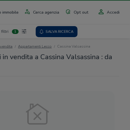
 immobile
Cerca agenzia
Opt out
Accedi
 filtri
SALVA RICERCA
1
 vendita
Appartamenti Lecco
Cassina Valsassina
in vendita a Cassina Valsassina : da