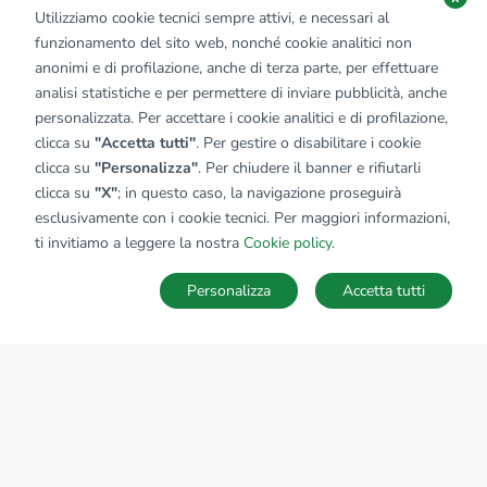
Utilizziamo cookie tecnici sempre attivi, e necessari al
funzionamento del sito web, nonché cookie analitici non
anonimi e di profilazione, anche di terza parte, per effettuare
analisi statistiche e per permettere di inviare pubblicità, anche
personalizzata. Per accettare i cookie analitici e di profilazione,
clicca su
"Accetta tutti"
. Per gestire o disabilitare i cookie
clicca su
"Personalizza"
. Per chiudere il banner e rifiutarli
clicca su
"X"
; in questo caso, la navigazione proseguirà
esclusivamente con i cookie tecnici. Per maggiori informazioni,
ti invitiamo a leggere la nostra
Cookie policy
.
Personalizza
Accetta tutti
MAPPA
SALVA RICERCA
Ricerche
Preferiti
Nascosti
Accedi
Sede Nazionale
tecnorete.it
kiron.it