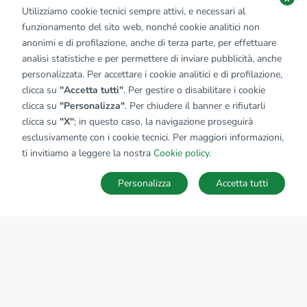
Utilizziamo cookie tecnici sempre attivi, e necessari al
funzionamento del sito web, nonché cookie analitici non
anonimi e di profilazione, anche di terza parte, per effettuare
analisi statistiche e per permettere di inviare pubblicità, anche
personalizzata. Per accettare i cookie analitici e di profilazione,
clicca su
"Accetta tutti"
. Per gestire o disabilitare i cookie
clicca su
"Personalizza"
. Per chiudere il banner e rifiutarli
clicca su
"X"
; in questo caso, la navigazione proseguirà
esclusivamente con i cookie tecnici. Per maggiori informazioni,
ti invitiamo a leggere la nostra
Cookie policy
.
Personalizza
Accetta tutti
MAPPA
SALVA RICERCA
Ricerche
Preferiti
Nascosti
Accedi
Sede Nazionale
tecnorete.it
kiron.it