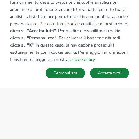
funzionamento del sito web, nonché cookie analitici non
anonimi e di profilazione, anche di terza parte, per effettuare
analisi statistiche e per permettere di inviare pubblicità, anche
personalizzata. Per accettare i cookie analitici e di profilazione,
clicca su
"Accetta tutti"
. Per gestire o disabilitare i cookie
clicca su
"Personalizza"
. Per chiudere il banner e rifiutarli
clicca su
"X"
; in questo caso, la navigazione proseguirà
esclusivamente con i cookie tecnici. Per maggiori informazioni,
ti invitiamo a leggere la nostra
Cookie policy
.
Personalizza
Accetta tutti
MAPPA
SALVA RICERCA
Ricerche
Preferiti
Nascosti
Accedi
Sede Nazionale
tecnorete.it
kiron.it