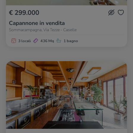
€ 299.000
Capannone in vendita
Sommacampagna, Via Tezze - Caselle
3 locali
436 Mq
1 bagno