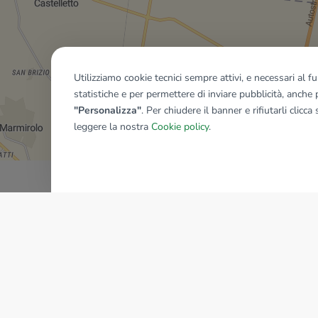
Utilizziamo cookie tecnici sempre attivi, e necessari al 
statistiche e per permettere di inviare pubblicità, anche p
Mostra tutti gli immobili del ri
"Personalizza"
. Per chiudere il banner e rifiutarli clicca
leggere la nostra
Cookie policy
.
AZIENDA
La storia del Gruppo
I nostri brand
Struttura del Gruppo
Il gruppo nel mondo
Lavora con noi
Bilancio di sostenibilità