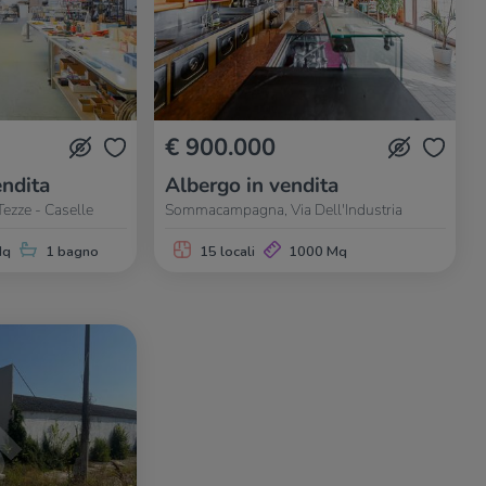
€ 900.000
ndita
Albergo in vendita
zze - Caselle
Sommacampagna, Via Dell'Industria
Mq
1 bagno
15 locali
1000 Mq