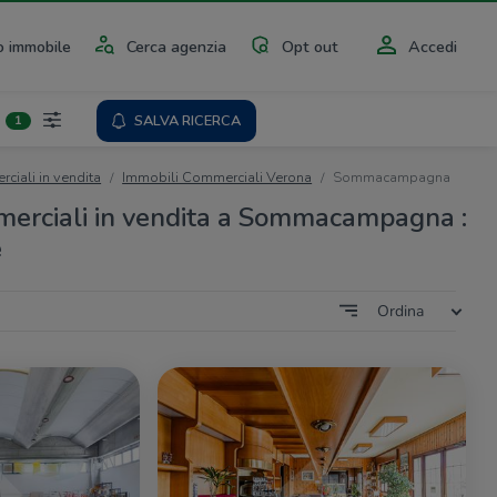
 immobile
Cerca agenzia
Opt out
Accedi
SALVA RICERCA
1
ciali in vendita
Immobili Commerciali Verona
Sommacampagna
merciali in vendita a Sommacampagna :
e
Ordina