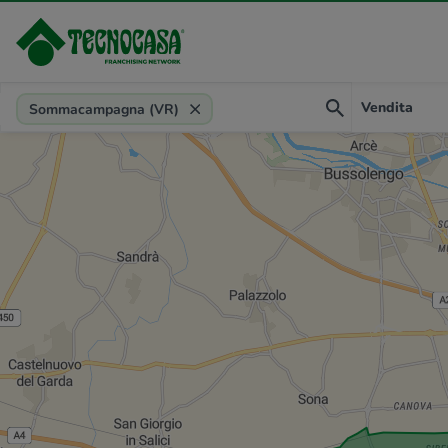
Provincia, comune, zona, riferimento
Vendita
Sommacampagna (VR)