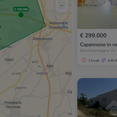
–
€ 299.000
Capannone in ve
Sommacampagna, Via Te
3 locali
436 