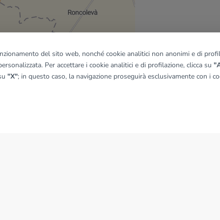
funzionamento del sito web, nonché cookie analitici non anonimi e di profila
ersonalizzata. Per accettare i cookie analitici e di profilazione, clicca su
"A
quadro
 su
"X"
; in questo caso, la navigazione proseguirà esclusivamente con i coo
© OpenMapTiles
|
© OpenStreetMap contributors
NEWS
News dal Gruppo Tecnocasa