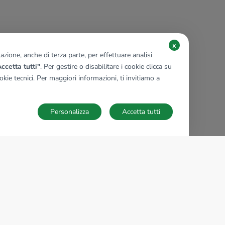
x
zione, anche di terza parte, per effettuare analisi
ccetta tutti"
. Per gestire o disabilitare i cookie clicca su
kie tecnici. Per maggiori informazioni, ti invitiamo a
Personalizza
Accetta tutti
TECNOCASA NEL MONDO
,
,
,
,
,
,
,
Italia
Spagna
Ungheria
Messico
Polonia
Francia
Germania
,
,
Tunisia
Thailandia
Repubblica di San Marino
Impostazioni Cookies