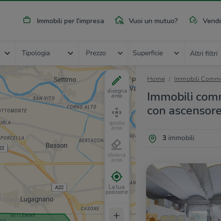
Immobili per l'impresa
Vuoi un mutuo?
Vendo
Tipologia
Prezzo
Superficie
Altri filtri
Home
Immobili Commer
disegna
Immobili com
area
con ascensor
sposta
area
3
immobili
elimina
area
La tua
posizione
+