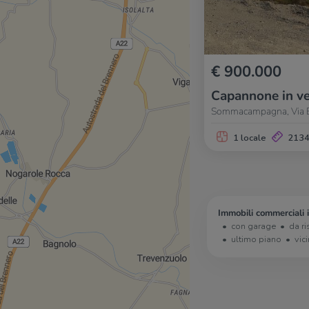
€ 900.000
Capannone in ve
Sommacampagna, Via 
1 locale
213
Immobili commerciali
con garage
da ri
ultimo piano
vic