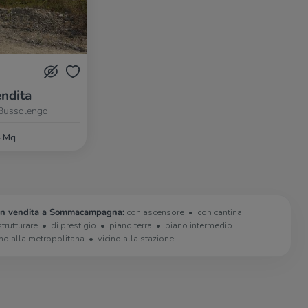
ndita
Bussolengo
4 Mq
 in vendita a Sommacampagna:
con ascensore
con cantina
strutturare
di prestigio
piano terra
piano intermedio
ino alla metropolitana
vicino alla stazione