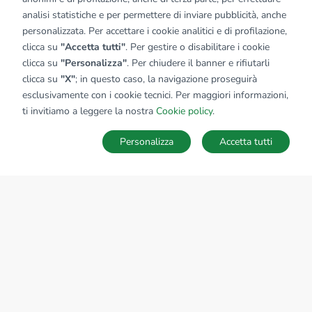
analisi statistiche e per permettere di inviare pubblicità, anche
personalizzata. Per accettare i cookie analitici e di profilazione,
clicca su
"Accetta tutti"
. Per gestire o disabilitare i cookie
clicca su
"Personalizza"
. Per chiudere il banner e rifiutarli
clicca su
"X"
; in questo caso, la navigazione proseguirà
esclusivamente con i cookie tecnici. Per maggiori informazioni,
ti invitiamo a leggere la nostra
Cookie policy
.
Personalizza
Accetta tutti
MAPPA
SALVA RICERCA
Ricerche
Preferiti
Nascosti
Accedi
Sede Nazionale
tecnorete.it
kiron.it
AZIENDA