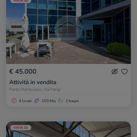
VISITA 3D
€ 45.000
Attività in vendita
Porto Mantovano, Via Parigi
4 locali
100 Mq
2 bagni
VISITA 3D