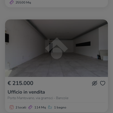
25500 Mq
€ 215.000
Ufficio in vendita
Porto Mantovano, via gramsci - Bancole
2 locali
114 Mq
1 bagno