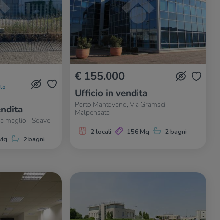
€ 155.000
to
Ufficio in vendita
Porto Mantovano, Via Gramsci -
ndita
Malpensata
a maglio - Soave
2 locali
156 Mq
2 bagni
Mq
2 bagni