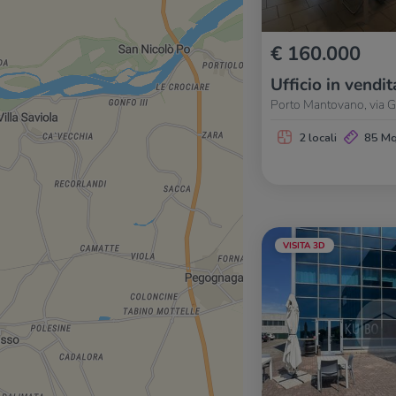
€ 160.000
Ufficio in vendit
Porto Mantovano, via G
2 locali
85 M
VISITA 3D