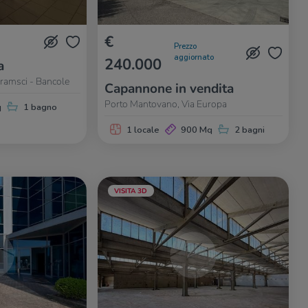
€
Prezzo
aggiornato
240.000
a
ramsci - Bancole
Capannone in vendita
Porto Mantovano, Via Europa
q
1 bagno
1 locale
900 Mq
2 bagni
VISITA 3D