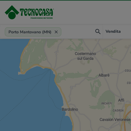
Provincia, comune, zona, riferimento
Vendita
Porto Mantovano (MN)