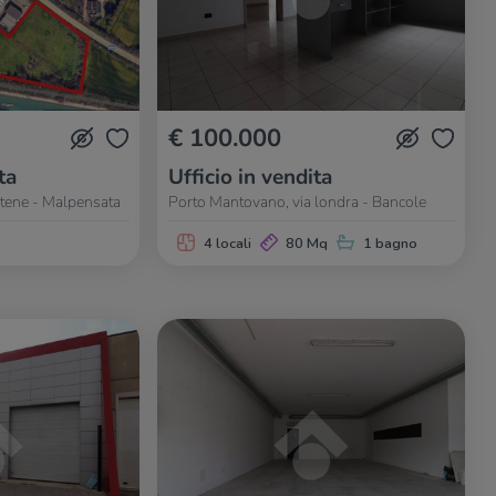
€ 100.000
ta
Ufficio in vendita
tene - Malpensata
Porto Mantovano, via londra - Bancole
4 locali
80 Mq
1 bagno