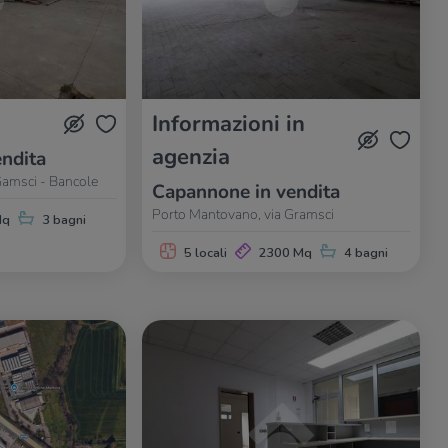
Informazioni in
agenzia
ndita
Gamsci - Bancole
Capannone in vendita
Porto Mantovano, via Gramsci
Mq
3 bagni
5 locali
2300 Mq
4 bagni