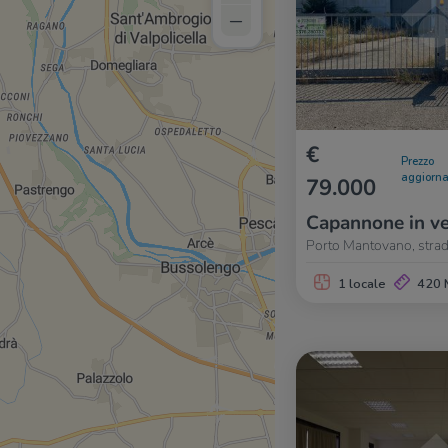
–
€
Prezzo
aggiorna
79.000
Capannone in ve
Porto Mantovano, strad
1 locale
420 