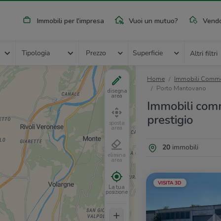
Immobili per l'impresa
Vuoi un mutuo?
Vendo
Tipologia
Prezzo
Superficie
Altri filtri
Home
Immobili Commer
Porto Mantovano
disegna
area
Immobili comm
prestigio
sposta
area
20
immobili
elimina
area
VISITA 3D
La tua
posizione
+