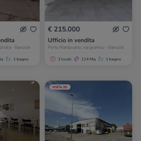
€ 215.000
ndita
Ufficio in vendita
ondra - Bancole
Porto Mantovano, via gramsci - Bancole
Mq
1 bagno
2 locali
114 Mq
1 bagno
VISITA 3D