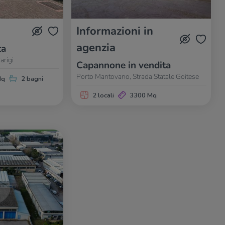
Informazioni in
agenzia
ta
arigi
Capannone in vendita
Porto Mantovano, Strada Statale Goitese
Mq
2 bagni
2 locali
3300 Mq