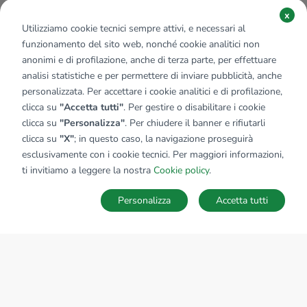
x
Utilizziamo cookie tecnici sempre attivi, e necessari al
funzionamento del sito web, nonché cookie analitici non
anonimi e di profilazione, anche di terza parte, per effettuare
analisi statistiche e per permettere di inviare pubblicità, anche
personalizzata. Per accettare i cookie analitici e di profilazione,
clicca su
"Accetta tutti"
. Per gestire o disabilitare i cookie
clicca su
"Personalizza"
. Per chiudere il banner e rifiutarli
clicca su
"X"
; in questo caso, la navigazione proseguirà
esclusivamente con i cookie tecnici. Per maggiori informazioni,
ti invitiamo a leggere la nostra
Cookie policy
.
Personalizza
Accetta tutti
MAPPA
SALVA RICERCA
Ricerche
Preferiti
Nascosti
Accedi
Sede Nazionale
tecnorete.it