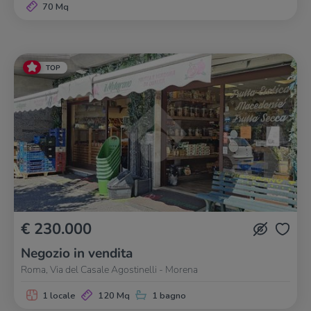
70 Mq
TOP
€ 230.000
Negozio in vendita
Roma, Via del Casale Agostinelli - Morena
1 locale
120 Mq
1 bagno