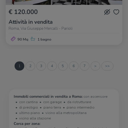
€ 120.000
Attività in vendita
Roma, Via Giuseppe Mercalli - Parioli
90 Mq
1 bagno
1
2
3
4
5
6
7
>
>>
Immobili commerciali in vendita a Roma:
con ascensore
con cantina
con garage
da ristrutturare
di prestigio
piano terra
piano intermedio
ultimo piano
vicino alla metropolitana
vicino alla stazione
Cerca per zona: