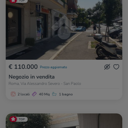
TOP
€ 110.000
Prezzo aggiornato
Negozio in vendita
Roma, Via Alessandro Severo - San Paolo
2 locali
40 Mq
1 bagno
TOP