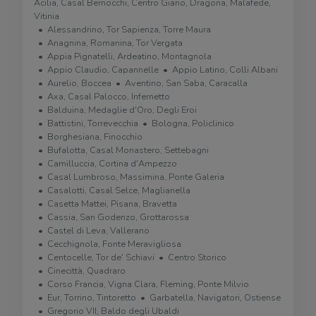
Acilia, Casal Bernocchi, Centro Giano, Dragona, Malafede,
Vitinia
Alessandrino, Tor Sapienza, Torre Maura
Anagnina, Romanina, Tor Vergata
Appia Pignatelli, Ardeatino, Montagnola
Appio Claudio, Capannelle
Appio Latino, Colli Albani
Aurelio, Boccea
Aventino, San Saba, Caracalla
Axa, Casal Palocco, Infernetto
Balduina, Medaglie d'Oro, Degli Eroi
Battistini, Torrevecchia
Bologna, Policlinico
Borghesiana, Finocchio
Bufalotta, Casal Monastero, Settebagni
Camilluccia, Cortina d'Ampezzo
Casal Lumbroso, Massimina, Ponte Galeria
Casalotti, Casal Selce, Maglianella
Casetta Mattei, Pisana, Bravetta
Cassia, San Godenzo, Grottarossa
Castel di Leva, Vallerano
Cecchignola, Fonte Meravigliosa
Centocelle, Tor de' Schiavi
Centro Storico
Cinecittà, Quadraro
Corso Francia, Vigna Clara, Fleming, Ponte Milvio
Eur, Torrino, Tintoretto
Garbatella, Navigatori, Ostiense
Gregorio VII, Baldo degli Ubaldi