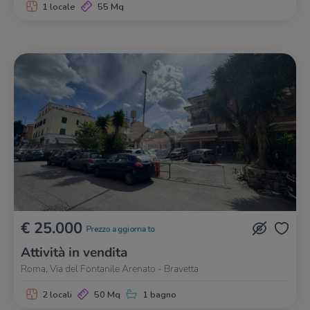
1 locale
55 Mq
€ 25.000
Prezzo aggiornato
Attività in vendita
Roma, Via del Fontanile Arenato - Bravetta
2 locali
50 Mq
1 bagno