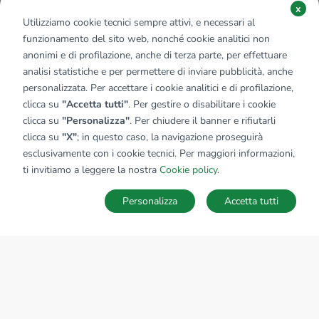
x
Utilizziamo cookie tecnici sempre attivi, e necessari al
funzionamento del sito web, nonché cookie analitici non
anonimi e di profilazione, anche di terza parte, per effettuare
analisi statistiche e per permettere di inviare pubblicità, anche
personalizzata. Per accettare i cookie analitici e di profilazione,
clicca su
"Accetta tutti"
. Per gestire o disabilitare i cookie
clicca su
"Personalizza"
. Per chiudere il banner e rifiutarli
clicca su
"X"
; in questo caso, la navigazione proseguirà
esclusivamente con i cookie tecnici. Per maggiori informazioni,
ti invitiamo a leggere la nostra
Cookie policy
.
Personalizza
Accetta tutti
MAPPA
SALVA RICERCA
Ricerche
Preferiti
Nascosti
Accedi
Sede Nazionale
tecnorete.it